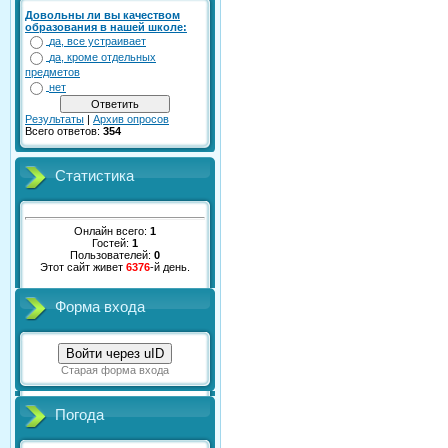
Довольны ли вы качеством
образования в нашей школе:
да, все устраивает
да, кроме отдельных
предметов
нет
Результаты
|
Архив опросов
Всего ответов:
354
Статистика
Онлайн всего:
1
Гостей:
1
Пользователей:
0
Этот сайт живет
6376
-й день.
Форма входа
Войти через uID
Старая форма входа
Погода