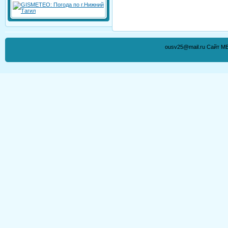
ousv25@mail.ru Сайт М