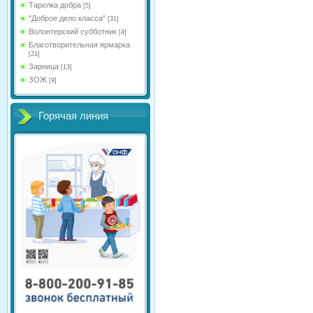
Тарелка добра
[5]
"Доброе дело класса"
[31]
Волонтерский субботник
[4]
Благотворительная ярмарка
[21]
Зарница
[13]
ЗОЖ
[9]
Горячая линия