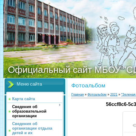
Официальный сайт МБОУ "С
Меню сайта
Фотоальбом
Главная
»
Фотоальбом
»
2021
»
"Зеленая
Карта сайта
56ccf8c6-5c
Сведения об
образовательной
организации
Сведения об
организации отдыха
детей и их