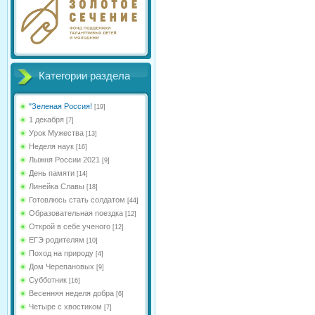
Категории раздела
"Зеленая Россия!
[19]
1 декабря
[7]
Урок Мужества
[13]
Неделя наук
[16]
Лыжня России 2021
[9]
День памяти
[14]
Линейка Славы
[18]
Готовлюсь стать солдатом
[44]
Образовательная поездка
[12]
Открой в себе ученого
[12]
ЕГЭ родителям
[10]
Поход на природу
[4]
Дом Черепановых
[9]
Субботник
[16]
Весенняя неделя добра
[6]
Четыре с хвостиком
[7]