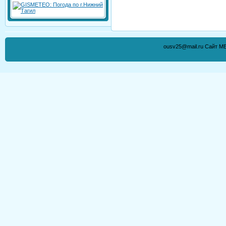
ousv25@mail.ru Сайт М