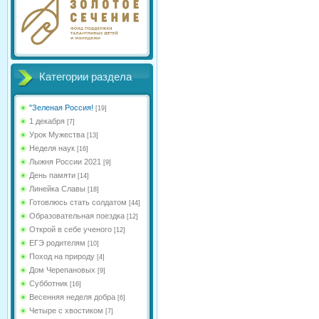
Категории раздела
"Зеленая Россия!
[19]
1 декабря
[7]
Урок Мужества
[13]
Неделя наук
[16]
Лыжня России 2021
[9]
День памяти
[14]
Линейка Славы
[18]
Готовлюсь стать солдатом
[44]
Образовательная поездка
[12]
Открой в себе ученого
[12]
ЕГЭ родителям
[10]
Поход на природу
[4]
Дом Черепановых
[9]
Субботник
[16]
Весенняя неделя добра
[6]
Четыре с хвостиком
[7]