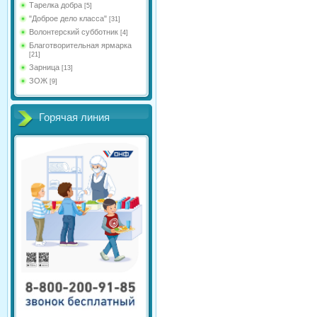
Тарелка добра
[5]
"Доброе дело класса"
[31]
Волонтерский субботник
[4]
Благотворительная ярмарка
[21]
Зарница
[13]
ЗОЖ
[9]
Горячая линия