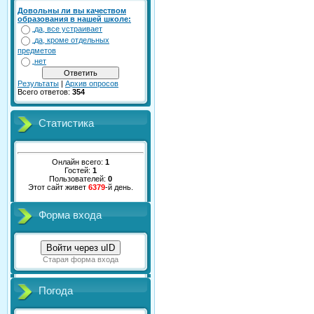
Довольны ли вы качеством
образования в нашей школе:
да, все устраивает
да, кроме отдельных
предметов
нет
Результаты
|
Архив опросов
Всего ответов:
354
Статистика
Онлайн всего:
1
Гостей:
1
Пользователей:
0
Этот сайт живет
6379
-й день.
Форма входа
Войти через uID
Старая форма входа
Погода