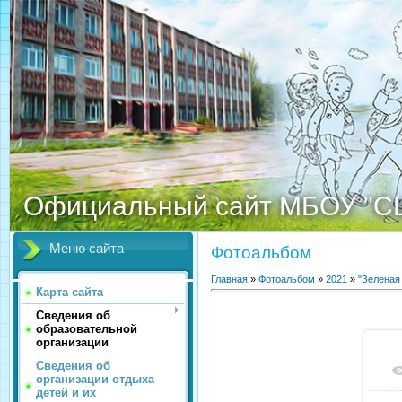
Официальный сайт МБОУ "С
Меню сайта
Фотоальбом
Главная
»
Фотоальбом
»
2021
»
"Зеленая
Карта сайта
Сведения об
образовательной
организации
Сведения об
организации отдыха
детей и их