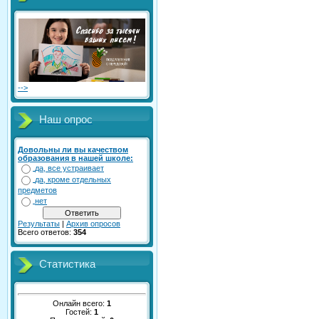
-->
Наш опрос
Довольны ли вы качеством
образования в нашей школе:
да, все устраивает
да, кроме отдельных
предметов
нет
Результаты
|
Архив опросов
Всего ответов:
354
Статистика
Онлайн всего:
1
Гостей:
1