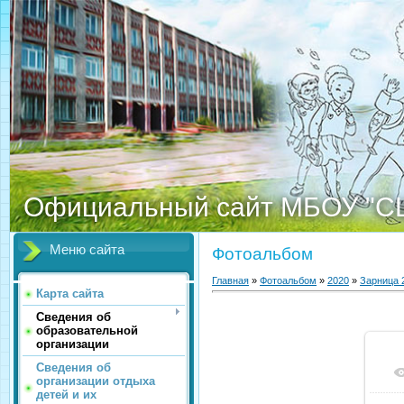
Официальный сайт МБОУ "С
Меню сайта
Фотоальбом
Главная
»
Фотоальбом
»
2020
»
Зарница 
Карта сайта
Сведения об
образовательной
организации
Сведения об
организации отдыха
детей и их