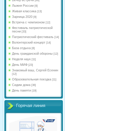
[60]
Лыжня России
[9]
Живая классика
[13]
Зарница 2020
[9]
Встреча с чемпионом
[12]
Фестиваль патриотической
песни
[33]
Патриотический фестиваль
[14]
Волонтерский концерт
[14]
База отдыха
[8]
День гражданской обороны
[12]
Неделя наук
[11]
День МИФ
[23]
Знакомый ваш, Сергей Есенин
[12]
Образовательная поездка
[11]
Сидим дома
[36]
День памяти
[19]
Горячая линия