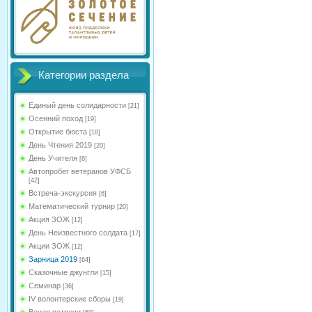
Категории раздела
Единый день солидарности
[21]
Осенний поход
[19]
Открытие бюста
[18]
День Чтения 2019
[20]
День Учителя
[6]
Автопробег ветеранов УФСБ
[42]
Встреча-экскурсия
[6]
Математический турнир
[20]
Акция ЗОЖ
[12]
День Неизвестного солдата
[17]
Акции ЗОЖ
[12]
Зарница 2019
[64]
Сказочные джунгли
[15]
Семинар
[36]
IV волонтерские сборы
[19]
Вечер встречи