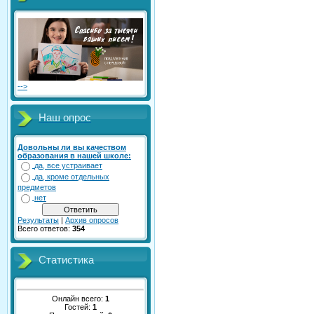
-->
Наш опрос
Довольны ли вы качеством
образования в нашей школе:
да, все устраивает
да, кроме отдельных
предметов
нет
Результаты
|
Архив опросов
Всего ответов:
354
Статистика
Онлайн всего:
1
Гостей:
1