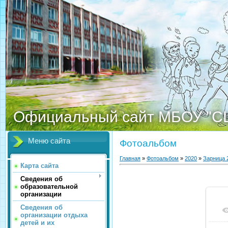
Официальный сайт МБОУ "С
Меню сайта
Фотоальбом
Главная
»
Фотоальбом
»
2020
»
Зарница 
Карта сайта
Сведения об
образовательной
организации
Сведения об
организации отдыха
детей и их