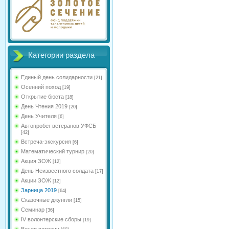
Категории раздела
Единый день солидарности
[21]
Осенний поход
[19]
Открытие бюста
[18]
День Чтения 2019
[20]
День Учителя
[6]
Автопробег ветеранов УФСБ
[42]
Встреча-экскурсия
[6]
Математический турнир
[20]
Акция ЗОЖ
[12]
День Неизвестного солдата
[17]
Акции ЗОЖ
[12]
Зарница 2019
[64]
Сказочные джунгли
[15]
Семинар
[36]
IV волонтерские сборы
[19]
Вечер встречи