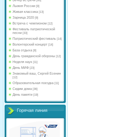
[60]
Лыжня России
[9]
Живая классика
[13]
Зарница 2020
[9]
Встреча с чемпионом
[12]
Фестиваль патриотической
песни
[33]
Патриотический фестиваль
[14]
Волонтерский концерт
[14]
База отдыха
[8]
День гражданской обороны
[12]
Неделя наук
[11]
День МИФ
[23]
Знакомый ваш, Сергей Есенин
[12]
Образовательная поездка
[11]
Сидим дома
[36]
День памяти
[19]
Горячая линия