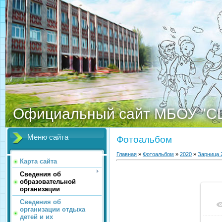
Официальный сайт МБОУ "С
Меню сайта
Фотоальбом
Главная
»
Фотоальбом
»
2020
»
Зарница 
Карта сайта
Сведения об
образовательной
организации
Сведения об
организации отдыха
детей и их