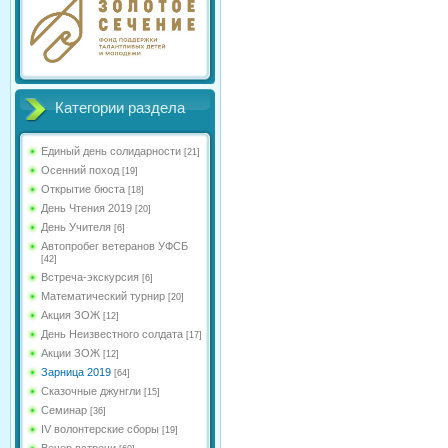
Категории раздела
Единый день солидарности
[21]
Осенний поход
[19]
Открытие бюста
[18]
День Чтения 2019
[20]
День Учителя
[6]
Автопробег ветеранов УФСБ
[42]
Встреча-экскурсия
[6]
Математический турнир
[20]
Акция ЗОЖ
[12]
День Неизвестного солдата
[17]
Акции ЗОЖ
[12]
Зарница 2019
[64]
Сказочные джунгли
[15]
Семинар
[36]
IV волонтерские сборы
[19]
Вечер встречи