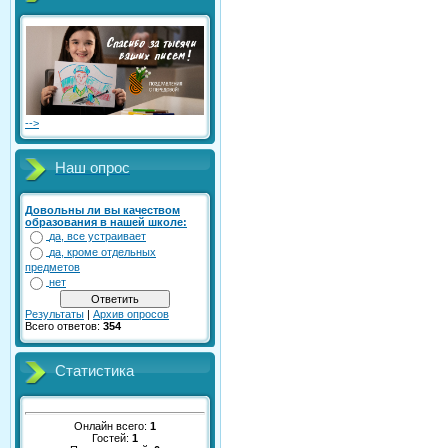
-->
Наш опрос
Довольны ли вы качеством
образования в нашей школе:
да, все устраивает
да, кроме отдельных
предметов
нет
Результаты
|
Архив опросов
Всего ответов:
354
Статистика
Онлайн всего:
1
Гостей:
1