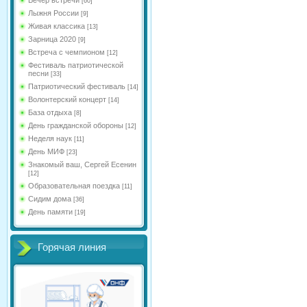
[60]
Лыжня России
[9]
Живая классика
[13]
Зарница 2020
[9]
Встреча с чемпионом
[12]
Фестиваль патриотической
песни
[33]
Патриотический фестиваль
[14]
Волонтерский концерт
[14]
База отдыха
[8]
День гражданской обороны
[12]
Неделя наук
[11]
День МИФ
[23]
Знакомый ваш, Сергей Есенин
[12]
Образовательная поездка
[11]
Сидим дома
[36]
День памяти
[19]
Горячая линия