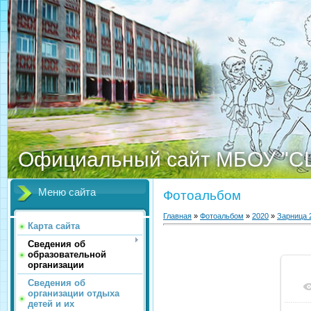
Официальный сайт МБОУ "С
Меню сайта
Фотоальбом
Главная
»
Фотоальбом
»
2020
»
Зарница 
Карта сайта
Сведения об
образовательной
организации
Сведения об
организации отдыха
детей и их