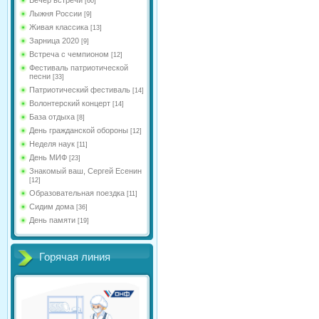
[60]
Лыжня России
[9]
Живая классика
[13]
Зарница 2020
[9]
Встреча с чемпионом
[12]
Фестиваль патриотической
песни
[33]
Патриотический фестиваль
[14]
Волонтерский концерт
[14]
База отдыха
[8]
День гражданской обороны
[12]
Неделя наук
[11]
День МИФ
[23]
Знакомый ваш, Сергей Есенин
[12]
Образовательная поездка
[11]
Сидим дома
[36]
День памяти
[19]
Горячая линия