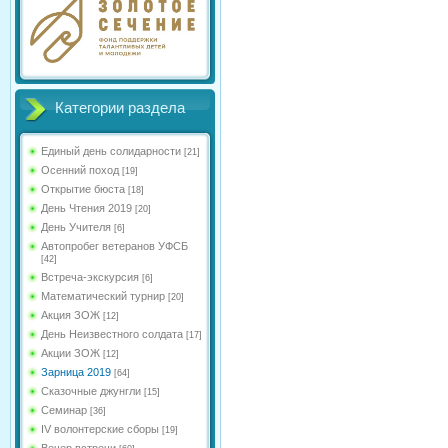
Категории раздела
Единый день солидарности
[21]
Осенний поход
[19]
Открытие бюста
[18]
День Чтения 2019
[20]
День Учителя
[6]
Автопробег ветеранов УФСБ
[42]
Встреча-экскурсия
[6]
Математический турнир
[20]
Акция ЗОЖ
[12]
День Неизвестного солдата
[17]
Акции ЗОЖ
[12]
Зарница 2019
[64]
Сказочные джунгли
[15]
Семинар
[36]
IV волонтерские сборы
[19]
Вечер встречи