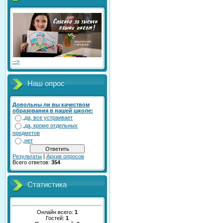
-->
Наш опрос
Довольны ли вы качеством
образования в нашей школе:
да, все устраивает
да, кроме отдельных
предметов
нет
Результаты
|
Архив опросов
Всего ответов:
354
Статистика
Онлайн всего:
1
Гостей:
1