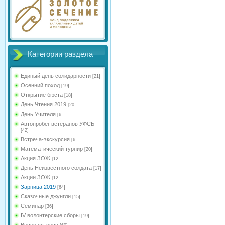
Категории раздела
Единый день солидарности
[21]
Осенний поход
[19]
Открытие бюста
[18]
День Чтения 2019
[20]
День Учителя
[6]
Автопробег ветеранов УФСБ
[42]
Встреча-экскурсия
[6]
Математический турнир
[20]
Акция ЗОЖ
[12]
День Неизвестного солдата
[17]
Акции ЗОЖ
[12]
Зарница 2019
[64]
Сказочные джунгли
[15]
Семинар
[36]
IV волонтерские сборы
[19]
Вечер встречи