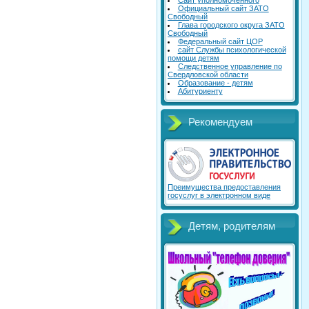
Сайт уполномоченного
Официальный сайт ЗАТО
Свободный
Глава городского округа ЗАТО
Свободный
Федеральный сайт ЦОР
сайт Службы психологической
помощи детям
Следственное управление по
Свердловской области
Образование - детям
Абитуриенту
Рекомендуем
Преимущества предоставления
госуслуг в электронном виде
Детям, родителям