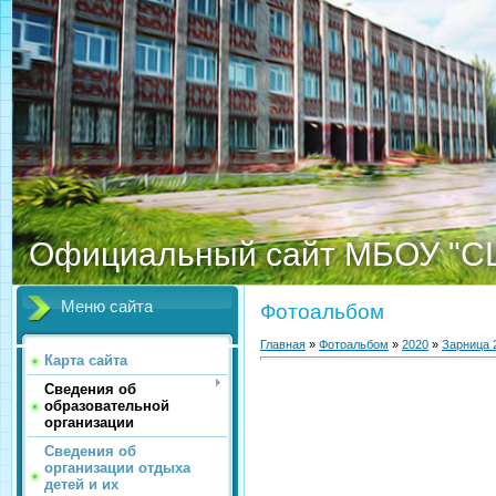
Официальный сайт МБОУ "С
Меню сайта
Фотоальбом
Главная
»
Фотоальбом
»
2020
»
Зарница 
Карта сайта
Сведения об
образовательной
организации
Сведения об
организации отдыха
детей и их