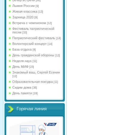
[60]
Лыжня России
[9]
Живая классика
[13]
Зарница 2020
[9]
Встреча с чемпионом
[12]
Фестиваль патриотической
песни
[33]
Патриотический фестиваль
[14]
Волонтерский концерт
[14]
База отдыха
[8]
День гражданской обороны
[12]
Неделя наук
[11]
День МИФ
[23]
Знакомый ваш, Сергей Есенин
[12]
Образовательная поездка
[11]
Сидим дома
[36]
День памяти
[19]
Горячая линия