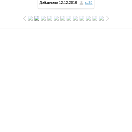
Добавлено
12.12.2019
sc25
1024x681
/ 133.3Kb