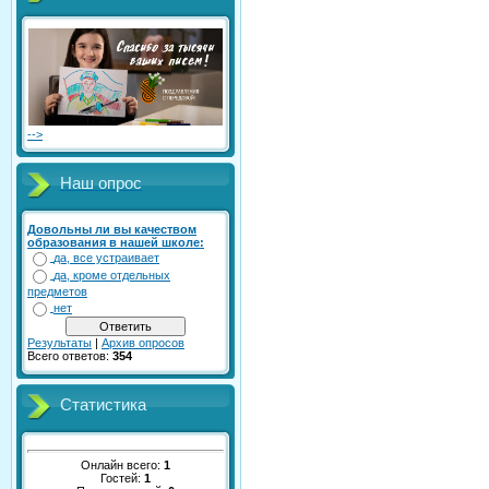
-->
Наш опрос
Довольны ли вы качеством
образования в нашей школе:
да, все устраивает
да, кроме отдельных
предметов
нет
Результаты
|
Архив опросов
Всего ответов:
354
Статистика
Онлайн всего:
1
Гостей:
1