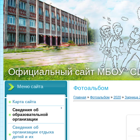
Официальный сайт МБОУ "С
Меню сайта
Фотоальбом
Главная
»
Фотоальбом
»
2020
»
Зарница 
Карта сайта
Сведения об
образовательной
организации
Сведения об
организации отдыха
детей и их