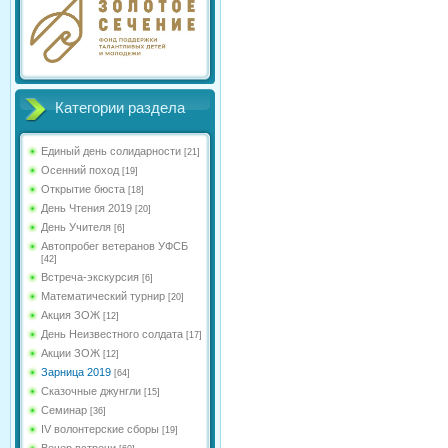
Категории раздела
Единый день солидарности
[21]
Осенний поход
[19]
Открытие бюста
[18]
День Чтения 2019
[20]
День Учителя
[6]
Автопробег ветеранов УФСБ
[42]
Встреча-экскурсия
[6]
Математический турнир
[20]
Акция ЗОЖ
[12]
День Неизвестного солдата
[17]
Акции ЗОЖ
[12]
Зарница 2019
[64]
Сказочные джунгли
[15]
Семинар
[36]
IV волонтерские сборы
[19]
Вечер встречи