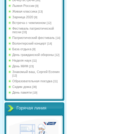
[60]
Лыжня России
[9]
Живая классика
[13]
Зарница 2020
[9]
Встреча с чемпионом
[12]
Фестиваль патриотической
песни
[33]
Патриотический фестиваль
[14]
Волонтерский концерт
[14]
База отдыха
[8]
День гражданской обороны
[12]
Неделя наук
[11]
День МИФ
[23]
Знакомый ваш, Сергей Есенин
[12]
Образовательная поездка
[11]
Сидим дома
[36]
День памяти
[19]
Горячая линия