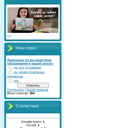
-->
Наш опрос
Довольны ли вы качеством
образования в нашей школе:
да, все устраивает
да, кроме отдельных
предметов
нет
Результаты
|
Архив опросов
Всего ответов:
354
Статистика
Онлайн всего:
1
Гостей:
1