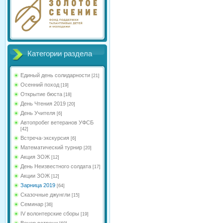
Категории раздела
Единый день солидарности
[21]
Осенний поход
[19]
Открытие бюста
[18]
День Чтения 2019
[20]
День Учителя
[6]
Автопробег ветеранов УФСБ
[42]
Встреча-экскурсия
[6]
Математический турнир
[20]
Акция ЗОЖ
[12]
День Неизвестного солдата
[17]
Акции ЗОЖ
[12]
Зарница 2019
[64]
Сказочные джунгли
[15]
Семинар
[36]
IV волонтерские сборы
[19]
Вечер встречи