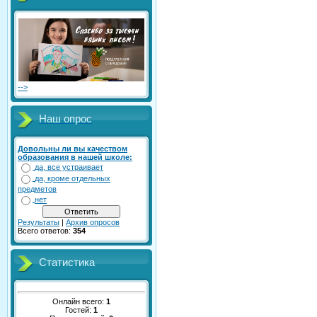
-->
Наш опрос
Довольны ли вы качеством
образования в нашей школе:
да, все устраивает
да, кроме отдельных
предметов
нет
Результаты
|
Архив опросов
Всего ответов:
354
Статистика
Онлайн всего:
1
Гостей:
1