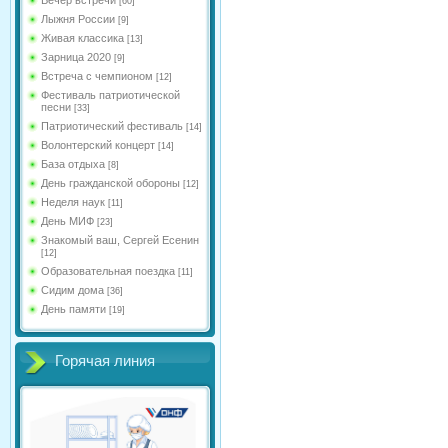
[60]
Лыжня России
[9]
Живая классика
[13]
Зарница 2020
[9]
Встреча с чемпионом
[12]
Фестиваль патриотической
песни
[33]
Патриотический фестиваль
[14]
Волонтерский концерт
[14]
База отдыха
[8]
День гражданской обороны
[12]
Неделя наук
[11]
День МИФ
[23]
Знакомый ваш, Сергей Есенин
[12]
Образовательная поездка
[11]
Сидим дома
[36]
День памяти
[19]
Горячая линия