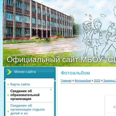
Официальный сайт МБОУ "С
Меню сайта
Фотоальбом
Главная
»
Фотоальбом
»
2020
»
Зарница 
Карта сайта
Сведения об
образовательной
организации
Сведения об
организации отдыха
детей и их