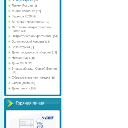
[60]
Лыжня России
[9]
Живая классика
[13]
Зарница 2020
[9]
Встреча с чемпионом
[12]
Фестиваль патриотической
песни
[33]
Патриотический фестиваль
[14]
Волонтерский концерт
[14]
База отдыха
[8]
День гражданской обороны
[12]
Неделя наук
[11]
День МИФ
[23]
Знакомый ваш, Сергей Есенин
[12]
Образовательная поездка
[11]
Сидим дома
[36]
День памяти
[19]
Горячая линия