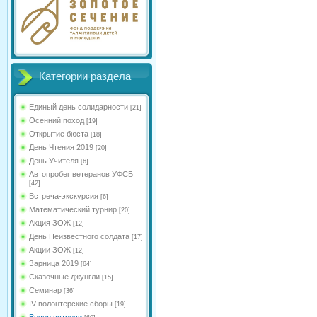
Категории раздела
Единый день солидарности
[21]
Осенний поход
[19]
Открытие бюста
[18]
День Чтения 2019
[20]
День Учителя
[6]
Автопробег ветеранов УФСБ
[42]
Встреча-экскурсия
[6]
Математический турнир
[20]
Акция ЗОЖ
[12]
День Неизвестного солдата
[17]
Акции ЗОЖ
[12]
Зарница 2019
[64]
Сказочные джунгли
[15]
Семинар
[36]
IV волонтерские сборы
[19]
Вечер встречи