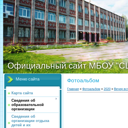
Официальный сайт МБОУ "С
Меню сайта
Фотоальбом
Главная
»
Фотоальбом
»
2020
»
Вечер вс
Карта сайта
Сведения об
образовательной
организации
Сведения об
организации отдыха
детей и их