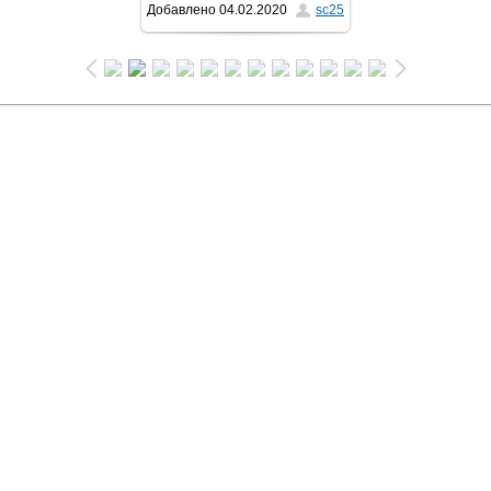
Добавлено
04.02.2020
sc25
1024x681
/ 118.5Kb