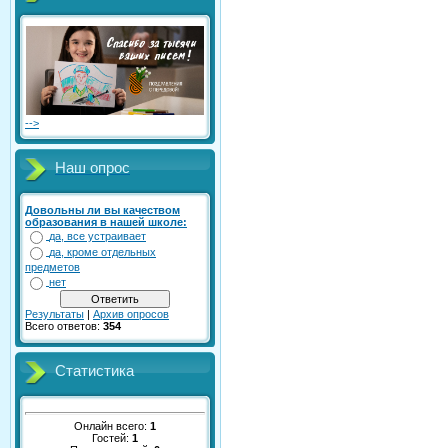
-->
Наш опрос
Довольны ли вы качеством
образования в нашей школе:
да, все устраивает
да, кроме отдельных
предметов
нет
Результаты
|
Архив опросов
Всего ответов:
354
Статистика
Онлайн всего:
1
Гостей:
1