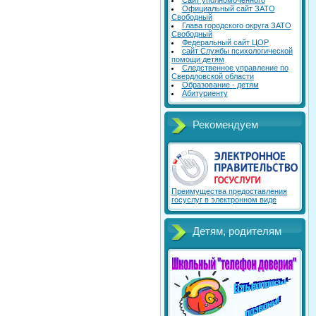
Сайт уполномоченного
Официальный сайт ЗАТО
Свободный
Глава городского округа ЗАТО
Свободный
Федеральный сайт ЦОР
сайт Службы психологической
помощи детям
Следственное управление по
Свердловской области
Образование - детям
Абитуриенту
Рекомендуем
Преимущества предоставления
госуслуг в электронном виде
Детям, родителям