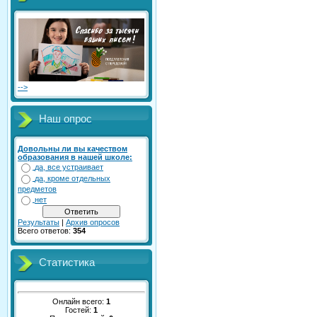
-->
Наш опрос
Довольны ли вы качеством
образования в нашей школе:
да, все устраивает
да, кроме отдельных
предметов
нет
Результаты
|
Архив опросов
Всего ответов:
354
Статистика
Онлайн всего:
1
Гостей:
1