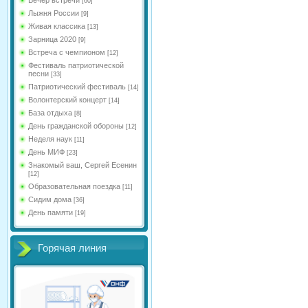
[60]
Лыжня России
[9]
Живая классика
[13]
Зарница 2020
[9]
Встреча с чемпионом
[12]
Фестиваль патриотической
песни
[33]
Патриотический фестиваль
[14]
Волонтерский концерт
[14]
База отдыха
[8]
День гражданской обороны
[12]
Неделя наук
[11]
День МИФ
[23]
Знакомый ваш, Сергей Есенин
[12]
Образовательная поездка
[11]
Сидим дома
[36]
День памяти
[19]
Горячая линия