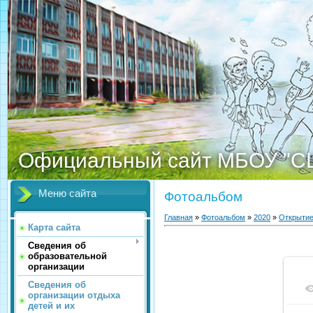
Официальный сайт МБОУ "С
Меню сайта
Фотоальбом
Главная
»
Фотоальбом
»
2020
»
Открытие
Карта сайта
Сведения об
образовательной
организации
Сведения об
организации отдыха
детей и их