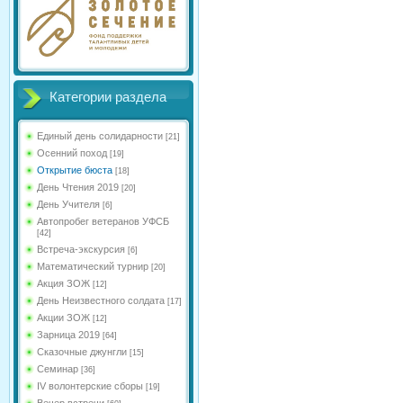
Категории раздела
Единый день солидарности
[21]
Осенний поход
[19]
Открытие бюста
[18]
День Чтения 2019
[20]
День Учителя
[6]
Автопробег ветеранов УФСБ
[42]
Встреча-экскурсия
[6]
Математический турнир
[20]
Акция ЗОЖ
[12]
День Неизвестного солдата
[17]
Акции ЗОЖ
[12]
Зарница 2019
[64]
Сказочные джунгли
[15]
Семинар
[36]
IV волонтерские сборы
[19]
Вечер встречи