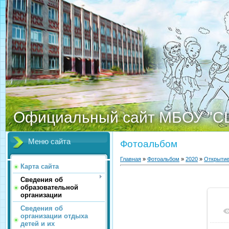
Официальный сайт МБОУ "С
Меню сайта
Фотоальбом
Главная
»
Фотоальбом
»
2020
»
Открытие
Карта сайта
Сведения об
образовательной
организации
Сведения об
организации отдыха
детей и их