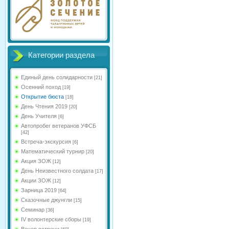
Категории раздела
Единый день солидарности
[21]
Осенний поход
[19]
Открытие бюста
[18]
День Чтения 2019
[20]
День Учителя
[6]
Автопробег ветеранов УФСБ
[42]
Встреча-экскурсия
[6]
Математический турнир
[20]
Акция ЗОЖ
[12]
День Неизвестного солдата
[17]
Акции ЗОЖ
[12]
Зарница 2019
[64]
Сказочные джунгли
[15]
Семинар
[36]
IV волонтерские сборы
[19]
Вечер встречи