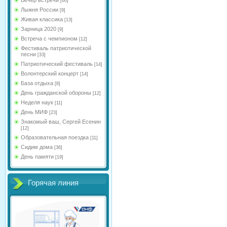
[60]
Лыжня России
[9]
Живая классика
[13]
Зарница 2020
[9]
Встреча с чемпионом
[12]
Фестиваль патриотической
песни
[33]
Патриотический фестиваль
[14]
Волонтерский концерт
[14]
База отдыха
[8]
День гражданской обороны
[12]
Неделя наук
[11]
День МИФ
[23]
Знакомый ваш, Сергей Есенин
[12]
Образовательная поездка
[11]
Сидим дома
[36]
День памяти
[19]
Горячая линия