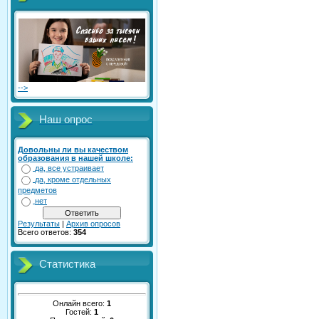
-->
Наш опрос
Довольны ли вы качеством
образования в нашей школе:
да, все устраивает
да, кроме отдельных
предметов
нет
Результаты
|
Архив опросов
Всего ответов:
354
Статистика
Онлайн всего:
1
Гостей:
1