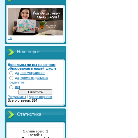
-->
Наш опрос
Довольны ли вы качеством
образования в нашей школе:
да, все устраивает
да, кроме отдельных
предметов
нет
Результаты
|
Архив опросов
Всего ответов:
354
Статистика
Онлайн всего:
1
Гостей:
1