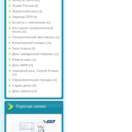
[60]
Лыжня России
[9]
Живая классика
[13]
Зарница 2020
[9]
Встреча с чемпионом
[12]
Фестиваль патриотической
песни
[33]
Патриотический фестиваль
[14]
Волонтерский концерт
[14]
База отдыха
[8]
День гражданской обороны
[12]
Неделя наук
[11]
День МИФ
[23]
Знакомый ваш, Сергей Есенин
[12]
Образовательная поездка
[11]
Сидим дома
[36]
День памяти
[19]
Горячая линия