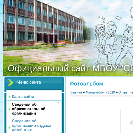
Официальный сайт МБОУ "С
Меню сайта
Фотоальбом
Главная
»
Фотоальбом
»
2020
»
Открытие
Карта сайта
Сведения об
образовательной
организации
Сведения об
организации отдыха
детей и их