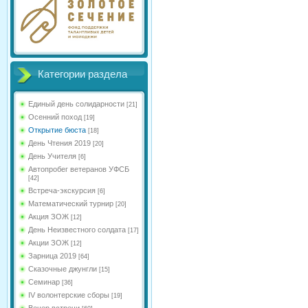
Категории раздела
Единый день солидарности
[21]
Осенний поход
[19]
Открытие бюста
[18]
День Чтения 2019
[20]
День Учителя
[6]
Автопробег ветеранов УФСБ
[42]
Встреча-экскурсия
[6]
Математический турнир
[20]
Акция ЗОЖ
[12]
День Неизвестного солдата
[17]
Акции ЗОЖ
[12]
Зарница 2019
[64]
Сказочные джунгли
[15]
Семинар
[36]
IV волонтерские сборы
[19]
Вечер встречи