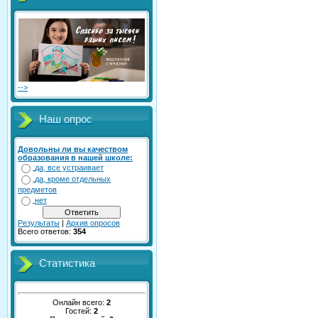
-->
Наш опрос
Довольны ли вы качеством
образования в нашей школе:
да, все устраивает
да, кроме отдельных
предметов
нет
Результаты
|
Архив опросов
Всего ответов:
354
Статистика
Онлайн всего:
2
Гостей:
2