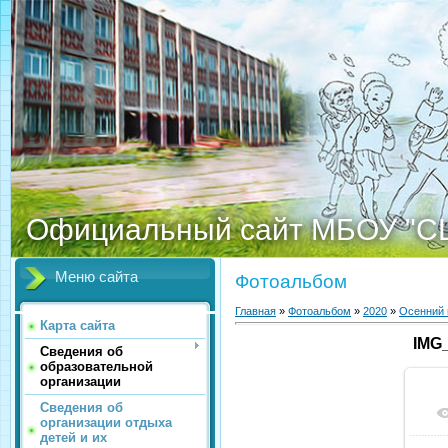
Официальный сайт МБОУ "С
Меню сайта
Фотоальбом
Главная
»
Фотоальбом
»
2020
»
Осенний 
Карта сайта
IMG
Сведения об
образовательной
организации
Сведения об
организации отдыха
детей и их