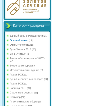
Категории раздела
Единый день солидарности
[21]
Осенний поход
[19]
Открытие бюста
[18]
День Чтения 2019
[20]
День Учителя
[6]
Автопробег ветеранов УФСБ
[42]
Встреча-экскурсия
[6]
Математический турнир
[20]
Акция ЗОЖ
[12]
День Неизвестного солдата
[17]
Акции ЗОЖ
[12]
Зарница 2019
[64]
Сказочные джунгли
[15]
Семинар
[36]
IV волонтерские сборы
[19]
Вечер встречи