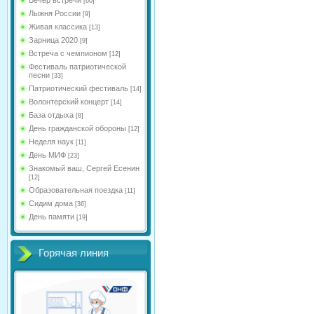
[60]
Лыжня России
[9]
Живая классика
[13]
Зарница 2020
[9]
Встреча с чемпионом
[12]
Фестиваль патриотической
песни
[33]
Патриотический фестиваль
[14]
Волонтерский концерт
[14]
База отдыха
[8]
День гражданской обороны
[12]
Неделя наук
[11]
День МИФ
[23]
Знакомый ваш, Сергей Есенин
[12]
Образовательная поездка
[11]
Сидим дома
[36]
День памяти
[19]
Горячая линия