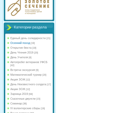
Категории раздела
Единый день солидарности
[21]
Осенний поход
[19]
Открытие бюста
[18]
День Чтения 2019
[20]
День Учителя
[6]
Автопробег ветеранов УФСБ
[42]
Встреча-экскурсия
[6]
Математический турнир
[20]
Акция ЗОЖ
[12]
День Неизвестного солдата
[17]
Акции ЗОЖ
[12]
Зарница 2019
[64]
Сказочные джунгли
[15]
Семинар
[36]
IV волонтерские сборы
[19]
Вечер встречи