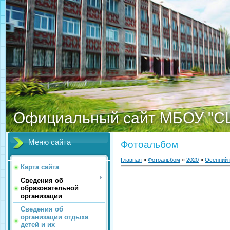
Официальный сайт МБОУ "С
Меню сайта
Фотоальбом
Главная
»
Фотоальбом
»
2020
»
Осенний 
Карта сайта
Сведения об
образовательной
организации
Сведения об
организации отдыха
детей и их