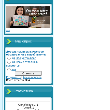
-->
Наш опрос
Довольны ли вы качеством
образования в нашей школе:
да, все устраивает
да, кроме отдельных
предметов
нет
Результаты
|
Архив опросов
Всего ответов:
354
Статистика
Онлайн всего:
1
Гостей:
1