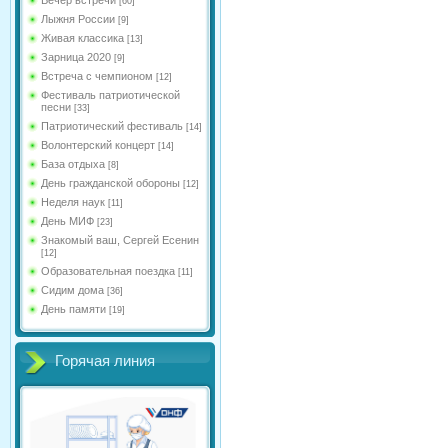
[60]
Лыжня России
[9]
Живая классика
[13]
Зарница 2020
[9]
Встреча с чемпионом
[12]
Фестиваль патриотической
песни
[33]
Патриотический фестиваль
[14]
Волонтерский концерт
[14]
База отдыха
[8]
День гражданской обороны
[12]
Неделя наук
[11]
День МИФ
[23]
Знакомый ваш, Сергей Есенин
[12]
Образовательная поездка
[11]
Сидим дома
[36]
День памяти
[19]
Горячая линия