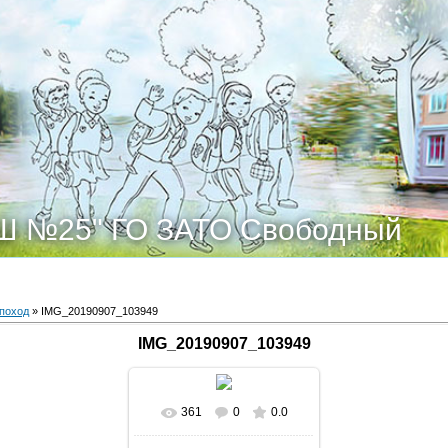
Ш №25" ГО ЗАТО Свободный
поход
» IMG_20190907_103949
IMG_20190907_103949
361
0
0.0
В реальном размере