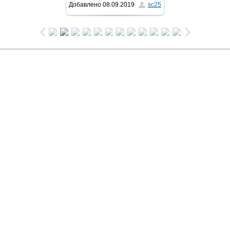
Добавлено
08.09.2019
sc25
1024x768
/ 145.3Kb