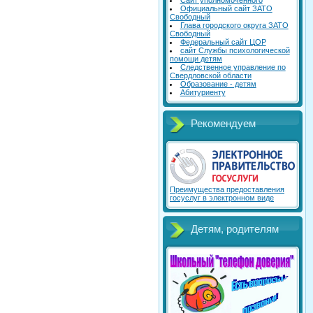
Сайт уполномоченного
Официальный сайт ЗАТО
Свободный
Глава городского округа ЗАТО
Свободный
Федеральный сайт ЦОР
сайт Службы психологической
помощи детям
Следственное управление по
Свердловской области
Образование - детям
Абитуриенту
Рекомендуем
Преимущества предоставления
госуслуг в электронном виде
Детям, родителям