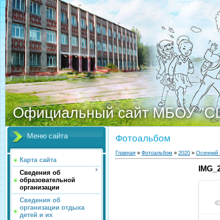
Официальный сайт МБОУ "С
Меню сайта
Фотоальбом
Главная
»
Фотоальбом
»
2020
»
Осенний 
Карта сайта
IMG_2
Сведения об
образовательной
организации
Сведения об
организации отдыха
детей и их