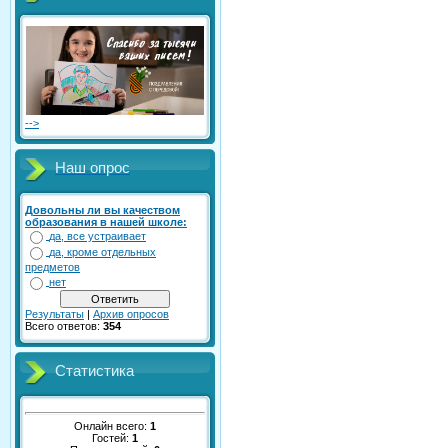
-->
Наш опрос
Довольны ли вы качеством
образования в нашей школе:
да, все устраивает
да, кроме отдельных
предметов
нет
Результаты
|
Архив опросов
Всего ответов:
354
Статистика
Онлайн всего:
1
Гостей:
1