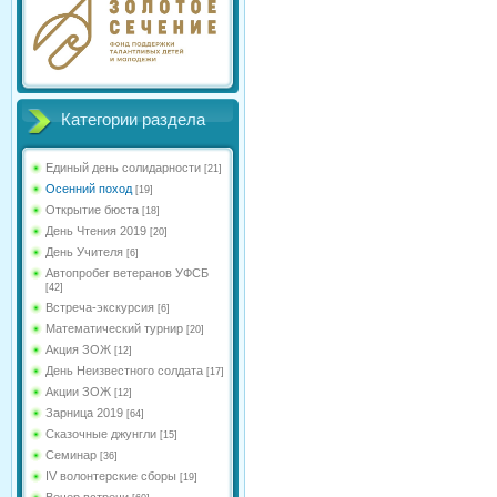
Категории раздела
Единый день солидарности
[21]
Осенний поход
[19]
Открытие бюста
[18]
День Чтения 2019
[20]
День Учителя
[6]
Автопробег ветеранов УФСБ
[42]
Встреча-экскурсия
[6]
Математический турнир
[20]
Акция ЗОЖ
[12]
День Неизвестного солдата
[17]
Акции ЗОЖ
[12]
Зарница 2019
[64]
Сказочные джунгли
[15]
Семинар
[36]
IV волонтерские сборы
[19]
Вечер встречи