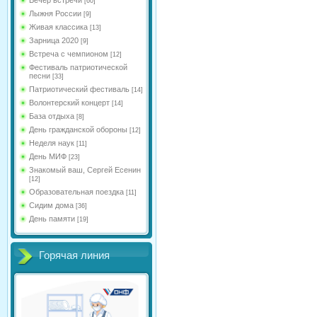
[60]
Лыжня России
[9]
Живая классика
[13]
Зарница 2020
[9]
Встреча с чемпионом
[12]
Фестиваль патриотической
песни
[33]
Патриотический фестиваль
[14]
Волонтерский концерт
[14]
База отдыха
[8]
День гражданской обороны
[12]
Неделя наук
[11]
День МИФ
[23]
Знакомый ваш, Сергей Есенин
[12]
Образовательная поездка
[11]
Сидим дома
[36]
День памяти
[19]
Горячая линия