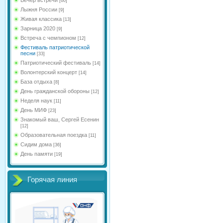
[60]
Лыжня России
[9]
Живая классика
[13]
Зарница 2020
[9]
Встреча с чемпионом
[12]
Фестиваль патриотической
песни
[33]
Патриотический фестиваль
[14]
Волонтерский концерт
[14]
База отдыха
[8]
День гражданской обороны
[12]
Неделя наук
[11]
День МИФ
[23]
Знакомый ваш, Сергей Есенин
[12]
Образовательная поездка
[11]
Сидим дома
[36]
День памяти
[19]
Горячая линия