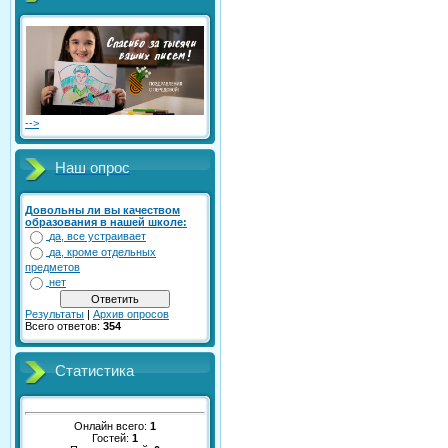
-->
Наш опрос
Довольны ли вы качеством
образования в нашей школе:
да, все устраивает
да, кроме отдельных
предметов
нет
Результаты
|
Архив опросов
Всего ответов:
354
Статистика
Онлайн всего:
1
Гостей:
1