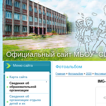
Официальный сайт МБОУ "С
Меню сайта
Фотоальбом
Главная
»
Фотоальбом
»
2020
»
Фестивал
Карта сайта
IMG
Сведения об
образовательной
организации
Сведения об
организации отдыха
детей и их