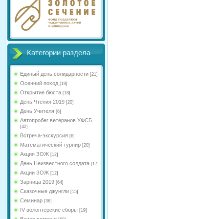
Категории раздела
Единый день солидарности
[21]
Осенний поход
[19]
Открытие бюста
[18]
День Чтения 2019
[20]
День Учителя
[6]
Автопробег ветеранов УФСБ
[42]
Встреча-экскурсия
[6]
Математический турнир
[20]
Акция ЗОЖ
[12]
День Неизвестного солдата
[17]
Акции ЗОЖ
[12]
Зарница 2019
[64]
Сказочные джунгли
[15]
Семинар
[36]
IV волонтерские сборы
[19]
Вечер встречи