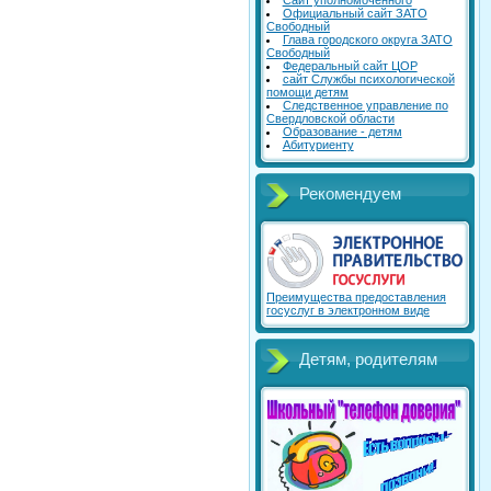
Сайт уполномоченного
Официальный сайт ЗАТО
Свободный
Глава городского округа ЗАТО
Свободный
Федеральный сайт ЦОР
сайт Службы психологической
помощи детям
Следственное управление по
Свердловской области
Образование - детям
Абитуриенту
Рекомендуем
Преимущества предоставления
госуслуг в электронном виде
Детям, родителям