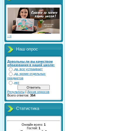
-->
Наш опрос
Довольны ли вы качеством
образования в нашей школе:
да, все устраивает
да, кроме отдельных
предметов
нет
Результаты
|
Архив опросов
Всего ответов:
354
Статистика
Онлайн всего:
1
Гостей:
1