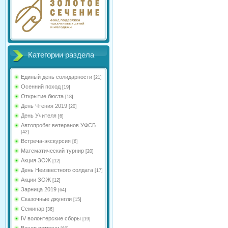
Категории раздела
Единый день солидарности
[21]
Осенний поход
[19]
Открытие бюста
[18]
День Чтения 2019
[20]
День Учителя
[6]
Автопробег ветеранов УФСБ
[42]
Встреча-экскурсия
[6]
Математический турнир
[20]
Акция ЗОЖ
[12]
День Неизвестного солдата
[17]
Акции ЗОЖ
[12]
Зарница 2019
[64]
Сказочные джунгли
[15]
Семинар
[36]
IV волонтерские сборы
[19]
Вечер встречи