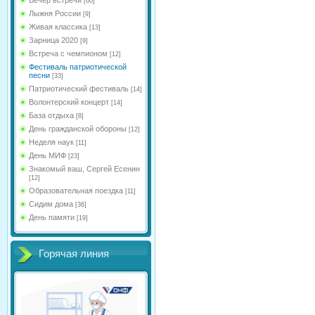
[60]
Лыжня России
[9]
Живая классика
[13]
Зарница 2020
[9]
Встреча с чемпионом
[12]
Фестиваль патриотической
песни
[33]
Патриотический фестиваль
[14]
Волонтерский концерт
[14]
База отдыха
[8]
День гражданской обороны
[12]
Неделя наук
[11]
День МИФ
[23]
Знакомый ваш, Сергей Есенин
[12]
Образовательная поездка
[11]
Сидим дома
[36]
День памяти
[19]
Горячая линия