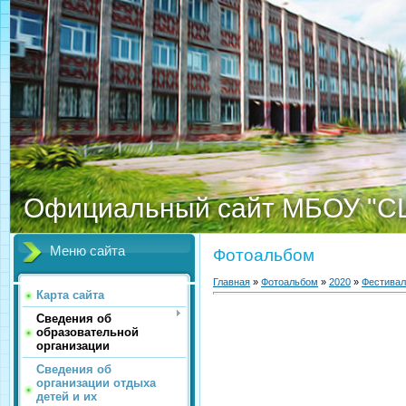
Официальный сайт МБОУ "С
Меню сайта
Фотоальбом
Главная
»
Фотоальбом
»
2020
»
Фестивал
Карта сайта
Сведения об
образовательной
организации
Сведения об
организации отдыха
детей и их