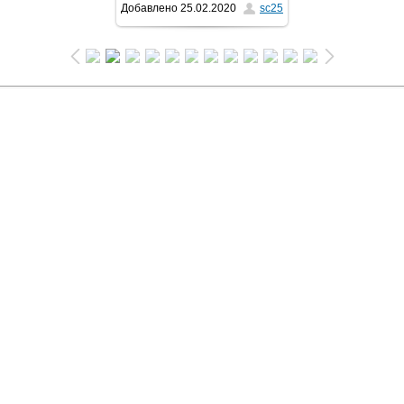
Добавлено
25.02.2020
sc25
1024x576
/ 256.8Kb