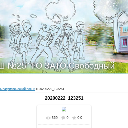
Ш №25" ГО ЗАТО Свободный
ь патриотической песни
» 20200222_123251
20200222_123251
369
0
0.0
В реальном размере