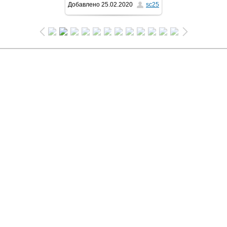
Добавлено
25.02.2020
sc25
1032x581
/ 78.8Kb