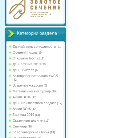
Категории раздела
Единый день солидарности
[21]
Осенний поход
[19]
Открытие бюста
[18]
День Чтения 2019
[20]
День Учителя
[6]
Автопробег ветеранов УФСБ
[42]
Встреча-экскурсия
[6]
Математический турнир
[20]
Акция ЗОЖ
[12]
День Неизвестного солдата
[17]
Акции ЗОЖ
[12]
Зарница 2019
[64]
Сказочные джунгли
[15]
Семинар
[36]
IV волонтерские сборы
[19]
Вечер встречи