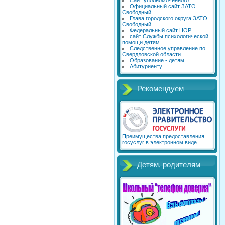
Сайт уполномоченного
Официальный сайт ЗАТО
Свободный
Глава городского округа ЗАТО
Свободный
Федеральный сайт ЦОР
сайт Службы психологической
помощи детям
Следственное управление по
Свердловской области
Образование - детям
Абитуриенту
Рекомендуем
Преимущества предоставления
госуслуг в электронном виде
Детям, родителям