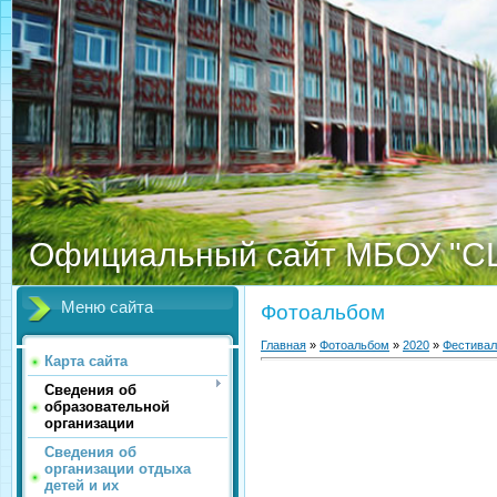
Официальный сайт МБОУ "С
Меню сайта
Фотоальбом
Главная
»
Фотоальбом
»
2020
»
Фестивал
Карта сайта
Сведения об
образовательной
организации
Сведения об
организации отдыха
детей и их