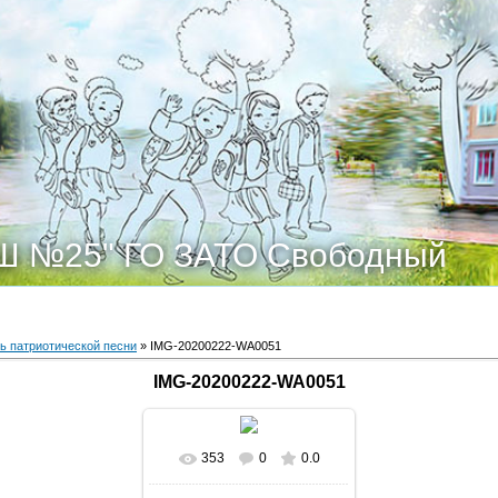
Ш №25" ГО ЗАТО Свободный
ь патриотической песни
» IMG-20200222-WA0051
IMG-20200222-WA0051
353
0
0.0
В реальном размере