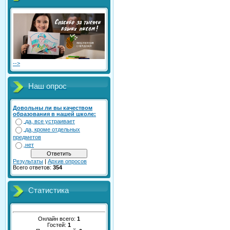
-->
Наш опрос
Довольны ли вы качеством
образования в нашей школе:
да, все устраивает
да, кроме отдельных
предметов
нет
Результаты
|
Архив опросов
Всего ответов:
354
Статистика
Онлайн всего:
1
Гостей:
1