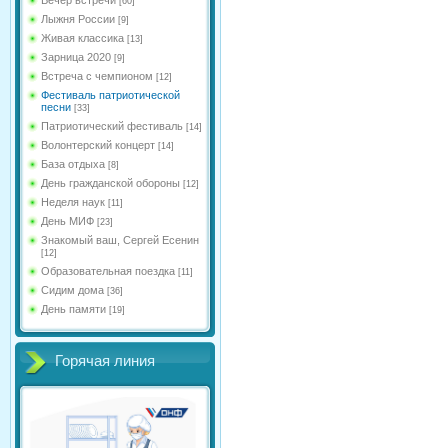
[60]
Лыжня России
[9]
Живая классика
[13]
Зарница 2020
[9]
Встреча с чемпионом
[12]
Фестиваль патриотической
песни
[33]
Патриотический фестиваль
[14]
Волонтерский концерт
[14]
База отдыха
[8]
День гражданской обороны
[12]
Неделя наук
[11]
День МИФ
[23]
Знакомый ваш, Сергей Есенин
[12]
Образовательная поездка
[11]
Сидим дома
[36]
День памяти
[19]
Горячая линия