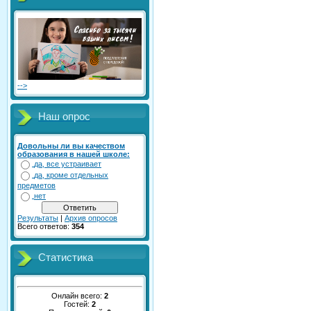
-->
Наш опрос
Довольны ли вы качеством
образования в нашей школе:
да, все устраивает
да, кроме отдельных
предметов
нет
Результаты
|
Архив опросов
Всего ответов:
354
Статистика
Онлайн всего:
2
Гостей:
2