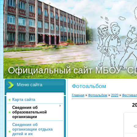
Официальный сайт МБОУ "С
Меню сайта
Фотоальбом
Главная
»
Фотоальбом
»
2020
»
Фестивал
Карта сайта
2
Сведения об
образовательной
организации
Сведения об
организации отдыха
детей и их