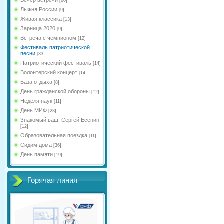
[60]
Лыжня России
[9]
Живая классика
[13]
Зарница 2020
[9]
Встреча с чемпионом
[12]
Фестиваль патриотической
песни
[33]
Патриотический фестиваль
[14]
Волонтерский концерт
[14]
База отдыха
[8]
День гражданской обороны
[12]
Неделя наук
[11]
День МИФ
[23]
Знакомый ваш, Сергей Есенин
[12]
Образовательная поездка
[11]
Сидим дома
[36]
День памяти
[19]
Горячая линия