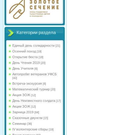
Категории раздела
Единый день солидарности
[21]
Осенний поход
[19]
Открытие бюста
[18]
День Чтения 2019
[20]
День Учителя
[6]
Автопробег ветеранов УФСБ
[42]
Встреча-экскурсия
[6]
Математический турнир
[20]
Акция ЗОЖ
[12]
День Неизвестного солдата
[17]
Акции ЗОЖ
[12]
Зарница 2019
[64]
Сказочные джунгли
[15]
Семинар
[36]
IV волонтерские сборы
[19]
Вечер встречи