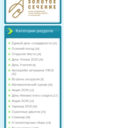
Категории раздела
Единый день солидарности
[21]
Осенний поход
[19]
Открытие бюста
[18]
День Чтения 2019
[20]
День Учителя
[6]
Автопробег ветеранов УФСБ
[42]
Встреча-экскурсия
[6]
Математический турнир
[20]
Акция ЗОЖ
[12]
День Неизвестного солдата
[17]
Акции ЗОЖ
[12]
Зарница 2019
[64]
Сказочные джунгли
[15]
Семинар
[36]
IV волонтерские сборы
[19]
Вечер встречи