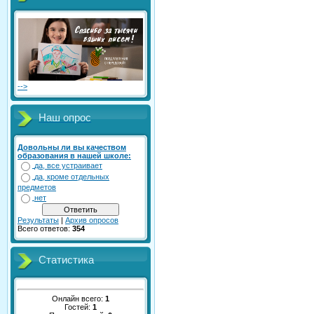
-->
Наш опрос
Довольны ли вы качеством
образования в нашей школе:
да, все устраивает
да, кроме отдельных
предметов
нет
Результаты
|
Архив опросов
Всего ответов:
354
Статистика
Онлайн всего:
1
Гостей:
1