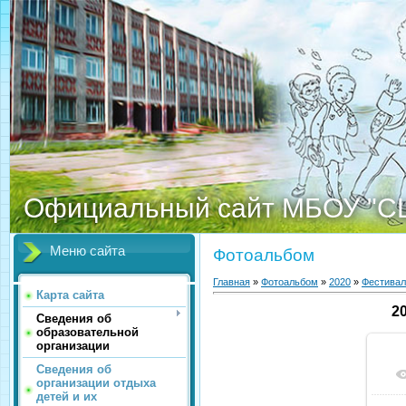
Официальный сайт МБОУ "С
Меню сайта
Фотоальбом
Главная
»
Фотоальбом
»
2020
»
Фестивал
Карта сайта
2
Сведения об
образовательной
организации
Сведения об
организации отдыха
детей и их