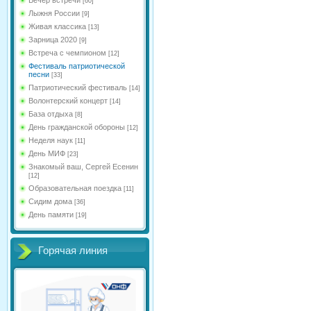
[60]
Лыжня России
[9]
Живая классика
[13]
Зарница 2020
[9]
Встреча с чемпионом
[12]
Фестиваль патриотической
песни
[33]
Патриотический фестиваль
[14]
Волонтерский концерт
[14]
База отдыха
[8]
День гражданской обороны
[12]
Неделя наук
[11]
День МИФ
[23]
Знакомый ваш, Сергей Есенин
[12]
Образовательная поездка
[11]
Сидим дома
[36]
День памяти
[19]
Горячая линия