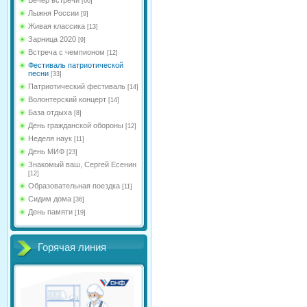
[60]
Лыжня России
[9]
Живая классика
[13]
Зарница 2020
[9]
Встреча с чемпионом
[12]
Фестиваль патриотической
песни
[33]
Патриотический фестиваль
[14]
Волонтерский концерт
[14]
База отдыха
[8]
День гражданской обороны
[12]
Неделя наук
[11]
День МИФ
[23]
Знакомый ваш, Сергей Есенин
[12]
Образовательная поездка
[11]
Сидим дома
[36]
День памяти
[19]
Горячая линия