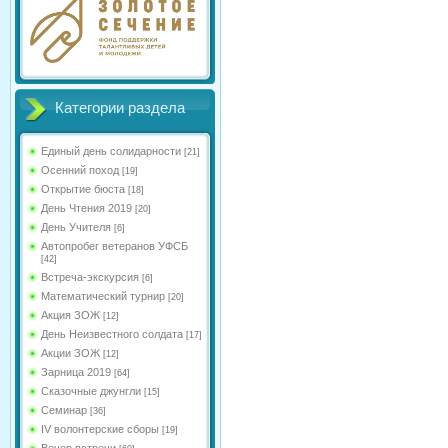
Категории раздела
Единый день солидарности
[21]
Осенний поход
[19]
Открытие бюста
[18]
День Чтения 2019
[20]
День Учителя
[6]
Автопробег ветеранов УФСБ
[42]
Встреча-экскурсия
[6]
Математический турнир
[20]
Акция ЗОЖ
[12]
День Неизвестного солдата
[17]
Акции ЗОЖ
[12]
Зарница 2019
[64]
Сказочные джунгли
[15]
Семинар
[36]
IV волонтерские сборы
[19]
Вечер встречи