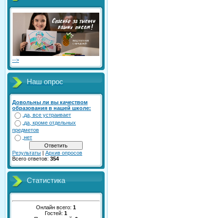
-->
Наш опрос
Довольны ли вы качеством
образования в нашей школе:
да, все устраивает
да, кроме отдельных
предметов
нет
Результаты
|
Архив опросов
Всего ответов:
354
Статистика
Онлайн всего:
1
Гостей:
1