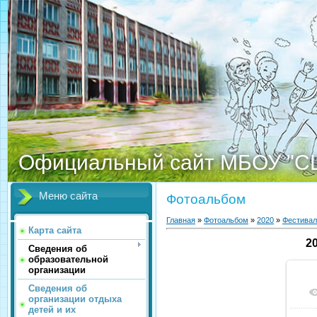
Официальный сайт МБОУ "С
Меню сайта
Фотоальбом
Главная
»
Фотоальбом
»
2020
»
Фестивал
Карта сайта
2
Сведения об
образовательной
организации
Сведения об
организации отдыха
детей и их