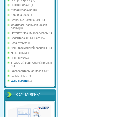
[60]
Лыжня России
[9]
Живая классика
[13]
Зарница 2020
[9]
Встреча с чемпионом
[12]
Фестиваль патриотической
песни
[33]
Патриотический фестиваль
[14]
Волонтерский концерт
[14]
База отдыха
[8]
День гражданской обороны
[12]
Неделя наук
[11]
День МИФ
[23]
Знакомый ваш, Сергей Есенин
[12]
Образовательная поездка
[11]
Сидим дома
[36]
День памяти
[19]
Горячая линия