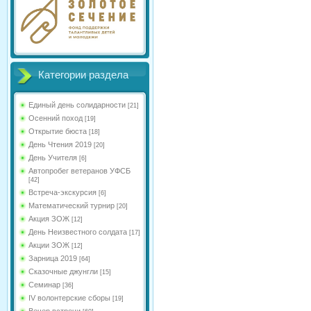
Категории раздела
Единый день солидарности
[21]
Осенний поход
[19]
Открытие бюста
[18]
День Чтения 2019
[20]
День Учителя
[6]
Автопробег ветеранов УФСБ
[42]
Встреча-экскурсия
[6]
Математический турнир
[20]
Акция ЗОЖ
[12]
День Неизвестного солдата
[17]
Акции ЗОЖ
[12]
Зарница 2019
[64]
Сказочные джунгли
[15]
Семинар
[36]
IV волонтерские сборы
[19]
Вечер встречи