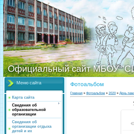
Официальный сайт МБОУ "С
Меню сайта
Фотоальбом
Главная
»
Фотоальбом
»
2020
»
День пам
Карта сайта
Сведения об
образовательной
организации
Сведения об
организации отдыха
детей и их