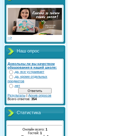
-->
Наш опрос
Довольны ли вы качеством
образования в нашей школе:
да, все устраивает
да, кроме отдельных
предметов
нет
Результаты
|
Архив опросов
Всего ответов:
354
Статистика
Онлайн всего:
1
Гостей:
1