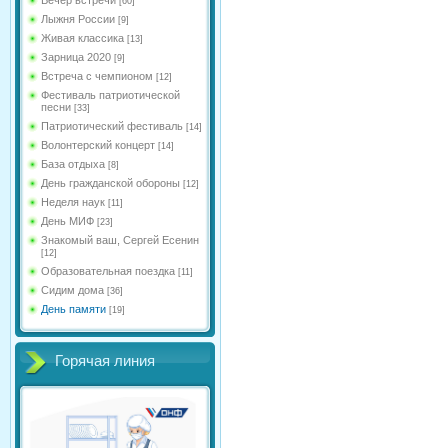
[60]
Лыжня России
[9]
Живая классика
[13]
Зарница 2020
[9]
Встреча с чемпионом
[12]
Фестиваль патриотической
песни
[33]
Патриотический фестиваль
[14]
Волонтерский концерт
[14]
База отдыха
[8]
День гражданской обороны
[12]
Неделя наук
[11]
День МИФ
[23]
Знакомый ваш, Сергей Есенин
[12]
Образовательная поездка
[11]
Сидим дома
[36]
День памяти
[19]
Горячая линия