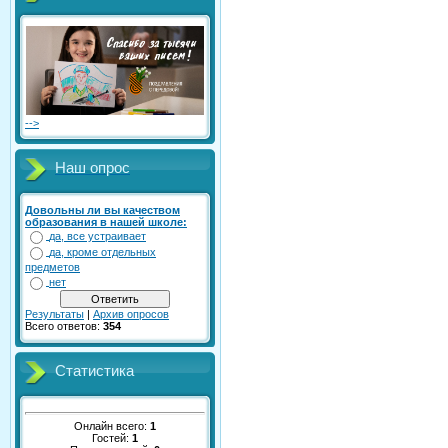
-->
Наш опрос
Довольны ли вы качеством
образования в нашей школе:
да, все устраивает
да, кроме отдельных
предметов
нет
Результаты
|
Архив опросов
Всего ответов:
354
Статистика
Онлайн всего:
1
Гостей:
1