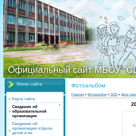
Официальный сайт МБОУ "С
Меню сайта
Фотоальбом
Главная
»
Фотоальбом
»
2020
»
День пам
Карта сайта
2
Сведения об
образовательной
организации
Сведения об
организации отдыха
детей и их