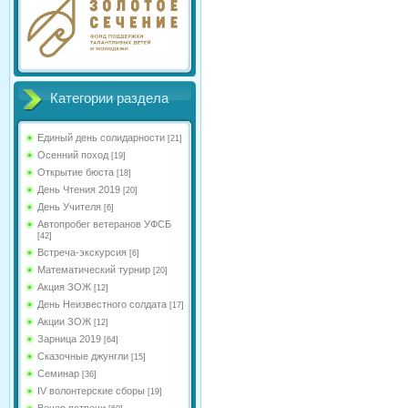
Категории раздела
Единый день солидарности
[21]
Осенний поход
[19]
Открытие бюста
[18]
День Чтения 2019
[20]
День Учителя
[6]
Автопробег ветеранов УФСБ
[42]
Встреча-экскурсия
[6]
Математический турнир
[20]
Акция ЗОЖ
[12]
День Неизвестного солдата
[17]
Акции ЗОЖ
[12]
Зарница 2019
[64]
Сказочные джунгли
[15]
Семинар
[36]
IV волонтерские сборы
[19]
Вечер встречи