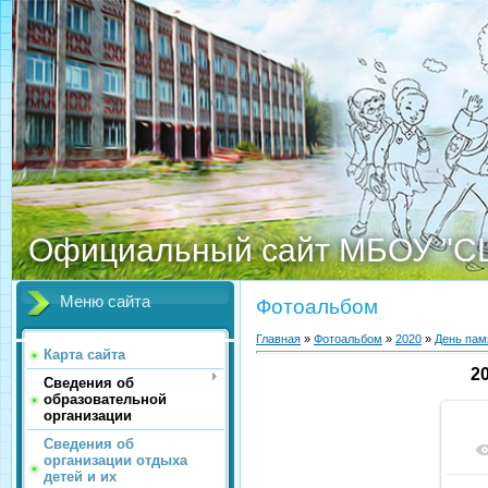
Официальный сайт МБОУ "С
Меню сайта
Фотоальбом
Главная
»
Фотоальбом
»
2020
»
День пам
Карта сайта
2
Сведения об
образовательной
организации
Сведения об
организации отдыха
детей и их