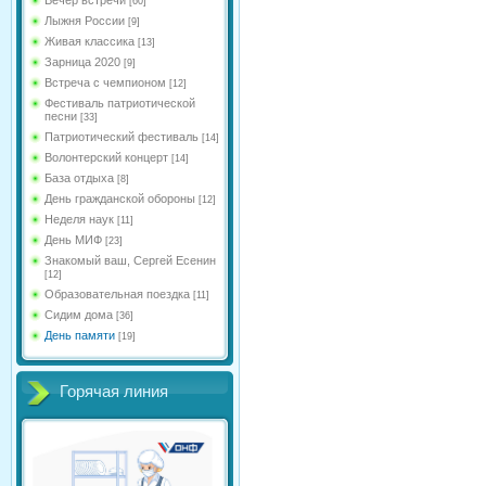
[60]
Лыжня России
[9]
Живая классика
[13]
Зарница 2020
[9]
Встреча с чемпионом
[12]
Фестиваль патриотической
песни
[33]
Патриотический фестиваль
[14]
Волонтерский концерт
[14]
База отдыха
[8]
День гражданской обороны
[12]
Неделя наук
[11]
День МИФ
[23]
Знакомый ваш, Сергей Есенин
[12]
Образовательная поездка
[11]
Сидим дома
[36]
День памяти
[19]
Горячая линия