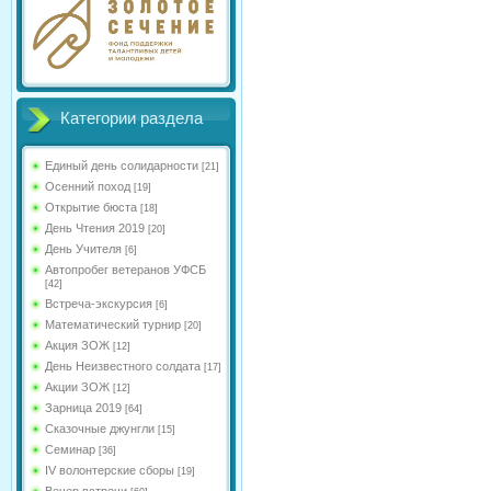
Категории раздела
Единый день солидарности
[21]
Осенний поход
[19]
Открытие бюста
[18]
День Чтения 2019
[20]
День Учителя
[6]
Автопробег ветеранов УФСБ
[42]
Встреча-экскурсия
[6]
Математический турнир
[20]
Акция ЗОЖ
[12]
День Неизвестного солдата
[17]
Акции ЗОЖ
[12]
Зарница 2019
[64]
Сказочные джунгли
[15]
Семинар
[36]
IV волонтерские сборы
[19]
Вечер встречи