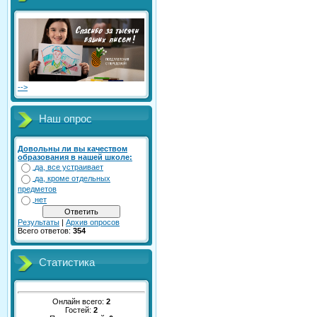
-->
Наш опрос
Довольны ли вы качеством
образования в нашей школе:
да, все устраивает
да, кроме отдельных
предметов
нет
Результаты
|
Архив опросов
Всего ответов:
354
Статистика
Онлайн всего:
2
Гостей:
2