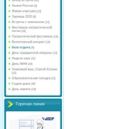
[60]
Лыжня России
[9]
Живая классика
[13]
Зарница 2020
[9]
Встреча с чемпионом
[12]
Фестиваль патриотической
песни
[33]
Патриотический фестиваль
[14]
Волонтерский концерт
[14]
База отдыха
[8]
День гражданской обороны
[12]
Неделя наук
[11]
День МИФ
[23]
Знакомый ваш, Сергей Есенин
[12]
Образовательная поездка
[11]
Сидим дома
[36]
День памяти
[19]
Горячая линия