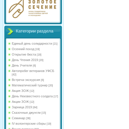
Категории раздела
Единый день солидарности
[21]
Осенний поход
[19]
Открытие бюста
[18]
День Чтения 2019
[20]
День Учителя
[6]
Автопробег ветеранов УФСБ
[42]
Встреча-экскурсия
[6]
Математический турнир
[20]
Акция ЗОЖ
[12]
День Неизвестного солдата
[17]
Акции ЗОЖ
[12]
Зарница 2019
[64]
Сказочные джунгли
[15]
Семинар
[36]
IV волонтерские сборы
[19]
Вечер встречи