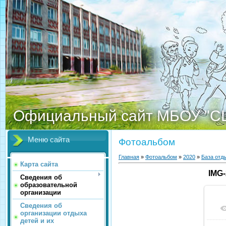
Официальный сайт МБОУ "С
Меню сайта
Фотоальбом
Главная
»
Фотоальбом
»
2020
»
База отд
Карта сайта
IMG
Сведения об
образовательной
организации
Сведения об
организации отдыха
детей и их