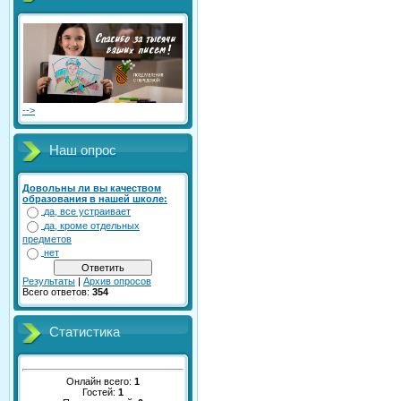
-->
Наш опрос
Довольны ли вы качеством
образования в нашей школе:
да, все устраивает
да, кроме отдельных
предметов
нет
Результаты
|
Архив опросов
Всего ответов:
354
Статистика
Онлайн всего:
1
Гостей:
1