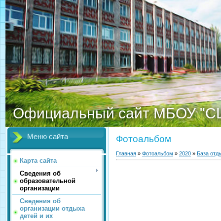
Официальный сайт МБОУ "С
Меню сайта
Фотоальбом
Главная
»
Фотоальбом
»
2020
»
База отд
Карта сайта
Сведения об
образовательной
организации
Сведения об
организации отдыха
детей и их