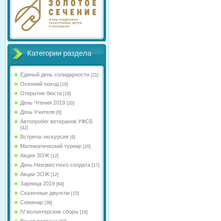
Категории раздела
Единый день солидарности
[21]
Осенний поход
[19]
Открытие бюста
[18]
День Чтения 2019
[20]
День Учителя
[6]
Автопробег ветеранов УФСБ
[42]
Встреча-экскурсия
[6]
Математический турнир
[20]
Акция ЗОЖ
[12]
День Неизвестного солдата
[17]
Акции ЗОЖ
[12]
Зарница 2019
[64]
Сказочные джунгли
[15]
Семинар
[36]
IV волонтерские сборы
[19]
Вечер встречи