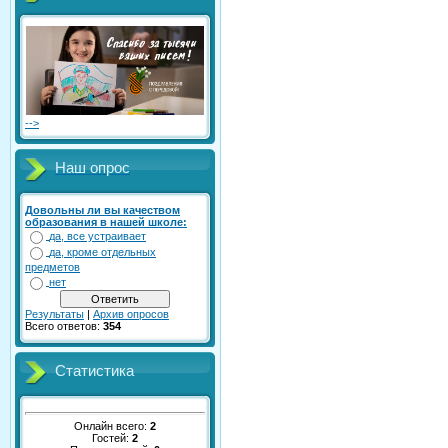
-->
Наш опрос
Довольны ли вы качеством
образования в нашей школе:
да, все устраивает
да, кроме отдельных
предметов
нет
Результаты
|
Архив опросов
Всего ответов:
354
Статистика
Онлайн всего:
2
Гостей:
2