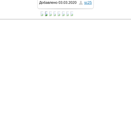
Добавлено
03.03.2020
sc25
768x1024
/ 286.0Kb