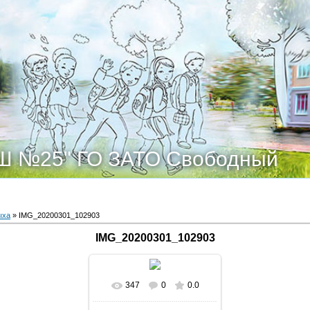
Ш №25" ГО ЗАТО Свободный
ыха
» IMG_20200301_102903
IMG_20200301_102903
347
0
0.0
В реальном размере