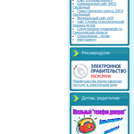
Сайт уполномоченного
Официальный сайт ЗАТО
Свободный
Глава городского округа ЗАТО
Свободный
Федеральный сайт ЦОР
сайт Службы психологической
помощи детям
Следственное управление по
Свердловской области
Образование - детям
Абитуриенту
Рекомендуем
Преимущества предоставления
госуслуг в электронном виде
Детям, родителям