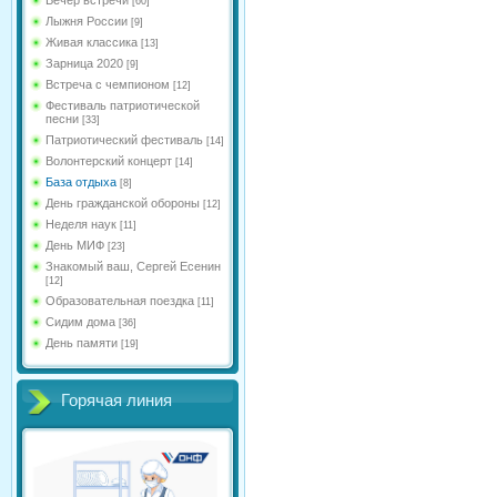
[60]
Лыжня России
[9]
Живая классика
[13]
Зарница 2020
[9]
Встреча с чемпионом
[12]
Фестиваль патриотической
песни
[33]
Патриотический фестиваль
[14]
Волонтерский концерт
[14]
База отдыха
[8]
День гражданской обороны
[12]
Неделя наук
[11]
День МИФ
[23]
Знакомый ваш, Сергей Есенин
[12]
Образовательная поездка
[11]
Сидим дома
[36]
День памяти
[19]
Горячая линия