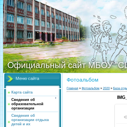
Официальный сайт МБОУ "С
Меню сайта
Фотоальбом
Главная
»
Фотоальбом
»
2020
»
База отд
Карта сайта
IMG
Сведения об
образовательной
организации
Сведения об
организации отдыха
детей и их