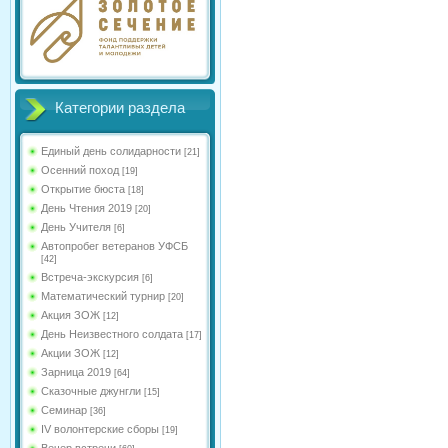
Категории раздела
Единый день солидарности
[21]
Осенний поход
[19]
Открытие бюста
[18]
День Чтения 2019
[20]
День Учителя
[6]
Автопробег ветеранов УФСБ
[42]
Встреча-экскурсия
[6]
Математический турнир
[20]
Акция ЗОЖ
[12]
День Неизвестного солдата
[17]
Акции ЗОЖ
[12]
Зарница 2019
[64]
Сказочные джунгли
[15]
Семинар
[36]
IV волонтерские сборы
[19]
Вечер встречи