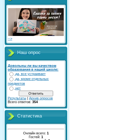
-->
Наш опрос
Довольны ли вы качеством
образования в нашей школе:
да, все устраивает
да, кроме отдельных
предметов
нет
Результаты
|
Архив опросов
Всего ответов:
354
Статистика
Онлайн всего:
1
Гостей:
1