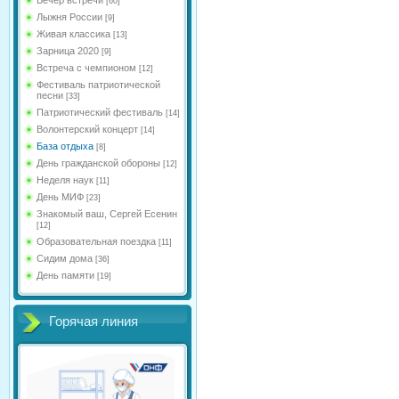
[60]
Лыжня России
[9]
Живая классика
[13]
Зарница 2020
[9]
Встреча с чемпионом
[12]
Фестиваль патриотической
песни
[33]
Патриотический фестиваль
[14]
Волонтерский концерт
[14]
База отдыха
[8]
День гражданской обороны
[12]
Неделя наук
[11]
День МИФ
[23]
Знакомый ваш, Сергей Есенин
[12]
Образовательная поездка
[11]
Сидим дома
[36]
День памяти
[19]
Горячая линия