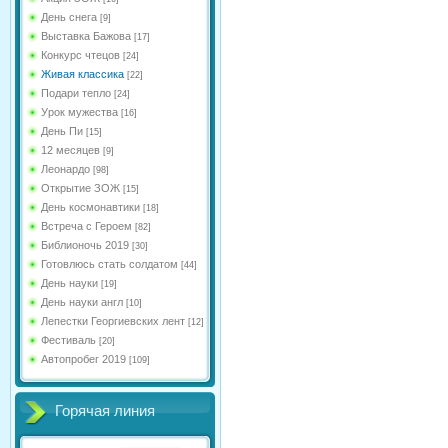
День снега
[9]
Выставка Бажова
[17]
Конкурс чтецов
[24]
Живая классика
[22]
Подари тепло
[24]
Урок мужества
[16]
День Пи
[15]
12 месяцев
[9]
Леонардо
[98]
Открытие ЗОЖ
[15]
День космонавтики
[18]
Встреча с Героем
[82]
Библионочь 2019
[30]
Готовлюсь стать солдатом
[44]
День науки
[19]
День науки англ
[10]
Лепестки Георгиевских лент
[12]
Фестиваль
[20]
Автопробег 2019
[109]
Горячая линия