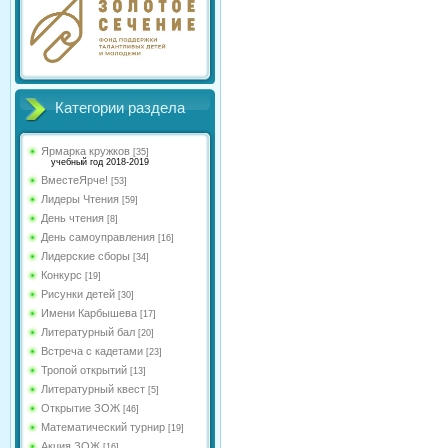
Категории раздела
Ярмарка кружков
[35]
учебный год 2018-2019
ВместеЯрче!
[53]
Лидеры Чтения
[59]
День чтения
[8]
День самоуправления
[16]
Лидерские сборы
[34]
Конкурс
[19]
Рисунки детей
[30]
Имени Карбышева
[17]
Литературный бал
[20]
Встреча с кадетами
[23]
Тропой открытий
[13]
Литературный квест
[5]
Открытие ЗОЖ
[46]
Математический турнир
[19]
Акция ЗОЖ
[16]