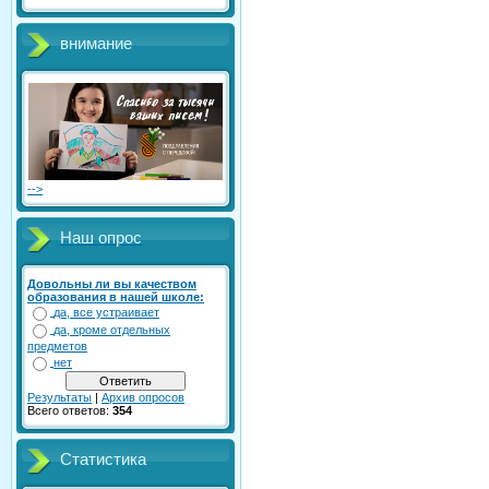
внимание
-->
Наш опрос
Довольны ли вы качеством
образования в нашей школе:
да, все устраивает
да, кроме отдельных
предметов
нет
Результаты
|
Архив опросов
Всего ответов:
354
Статистика