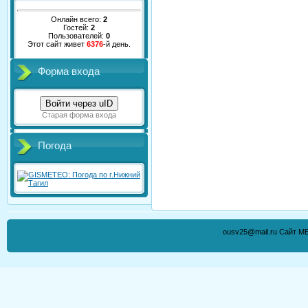
Онлайн всего:
2
Гостей:
2
Пользователей:
0
Этот сайт живет
6376
-й день.
Форма входа
Войти через uID
Старая форма входа
Погода
ousv25@mail.ru Сайт М