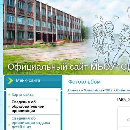
Официальный сайт МБОУ "С
Меню сайта
Фотоальбом
Главная
»
Фотоальбом
»
2019
»
Живая кл
Карта сайта
IMG_
Сведения об
образовательной
организации
Сведения об
организации отдыха
детей и их