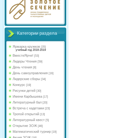
Категории раздела
Ярмарка кружков
[35]
учебный год 2018-2019
ВместеЯрче!
[53]
Лидеры Чтения
[59]
День чтения
[8]
День самоуправления
[16]
Лидерские сборы
[34]
Конкурс
[19]
Рисунки детей
[30]
Имени Карбышева
[17]
Литературный бал
[20]
Встреча с кадетами
[23]
Тропой открытий
[13]
Литературный квест
[5]
Открытие ЗОЖ
[46]
Математический турнир
[19]
Акция ЗОЖ
[16]