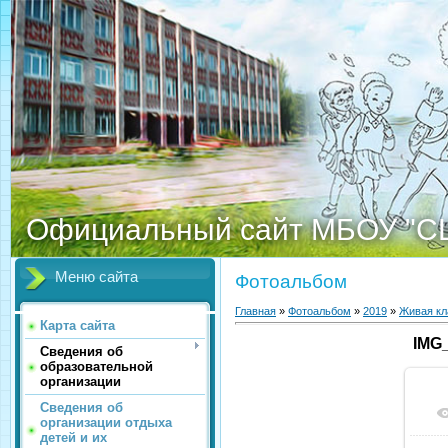
Официальный сайт МБОУ "С
Меню сайта
Фотоальбом
Главная
»
Фотоальбом
»
2019
»
Живая кл
Карта сайта
IMG
Сведения об
образовательной
организации
Сведения об
организации отдыха
детей и их