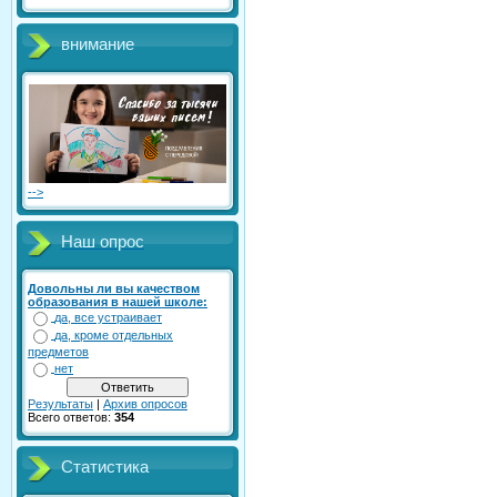
внимание
-->
Наш опрос
Довольны ли вы качеством
образования в нашей школе:
да, все устраивает
да, кроме отдельных
предметов
нет
Результаты
|
Архив опросов
Всего ответов:
354
Статистика