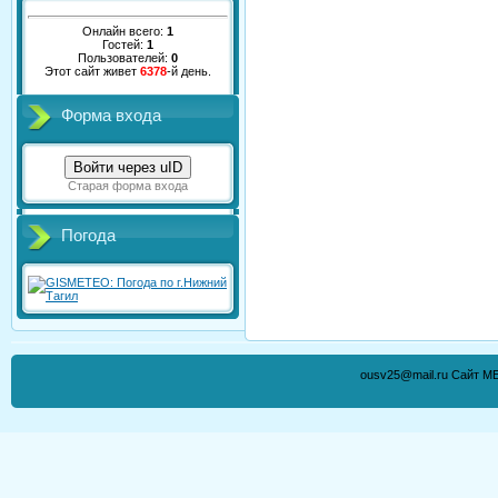
Онлайн всего:
1
Гостей:
1
Пользователей:
0
Этот сайт живет
6378
-й день.
Форма входа
Войти через uID
Старая форма входа
Погода
ousv25@mail.ru Сайт М