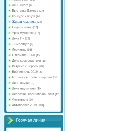
День снега
[9]
Выставка Бажова
[17]
Конкурс чтецов
[24]
Живая классика
[22]
Подари тепло
[24]
Урок мужества
[16]
День Пи
[15]
12 месяцев
[9]
Леонардо
[98]
Открытие ЗОЖ
[15]
День космонавтики
[18]
Встреча с Героем
[82]
Библионочь 2019
[30]
Готовлюсь стать солдатом
[44]
День науки
[19]
День науки англ
[10]
Лепестки Георгиевских лент
[12]
Фестиваль
[20]
Автопробег 2019
[109]
Горячая линия