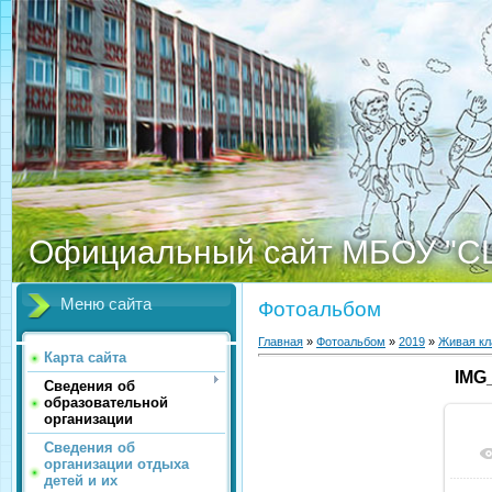
Официальный сайт МБОУ "С
Меню сайта
Фотоальбом
Главная
»
Фотоальбом
»
2019
»
Живая кл
Карта сайта
IMG
Сведения об
образовательной
организации
Сведения об
организации отдыха
детей и их