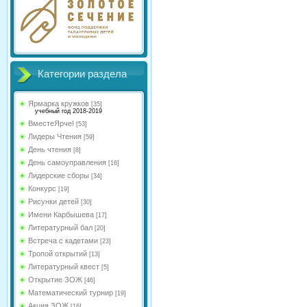
Категории раздела
Ярмарка кружков
[35]
учебный год 2018-2019
ВместеЯрче!
[53]
Лидеры Чтения
[59]
День чтения
[8]
День самоуправления
[16]
Лидерские сборы
[34]
Конкурс
[19]
Рисунки детей
[30]
Имени Карбышева
[17]
Литературный бал
[20]
Встреча с кадетами
[23]
Тропой открытий
[13]
Литературный квест
[5]
Открытие ЗОЖ
[46]
Математический турнир
[19]
Акция ЗОЖ
[16]