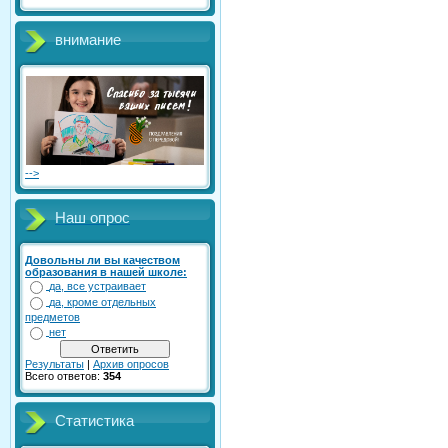
внимание
-->
Наш опрос
Довольны ли вы качеством
образования в нашей школе:
да, все устраивает
да, кроме отдельных
предметов
нет
Результаты
|
Архив опросов
Всего ответов:
354
Статистика