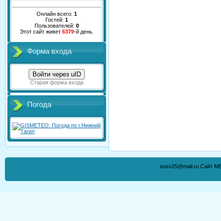
Онлайн всего:
1
Гостей:
1
Пользователей:
0
Этот сайт живет
6379
-й день.
Форма входа
Войти через uID
Старая форма входа
Погода
ousv25@mail.ru Сайт М