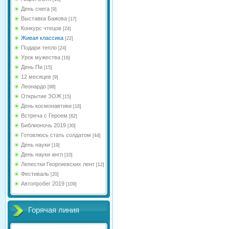
День снега
[9]
Выставка Бажова
[17]
Конкурс чтецов
[24]
Живая классика
[22]
Подари тепло
[24]
Урок мужества
[16]
День Пи
[15]
12 месяцев
[9]
Леонардо
[98]
Открытие ЗОЖ
[15]
День космонавтики
[18]
Встреча с Героем
[82]
Библионочь 2019
[30]
Готовлюсь стать солдатом
[44]
День науки
[19]
День науки англ
[10]
Лепестки Георгиевских лент
[12]
Фестиваль
[20]
Автопробег 2019
[109]
Горячая линия