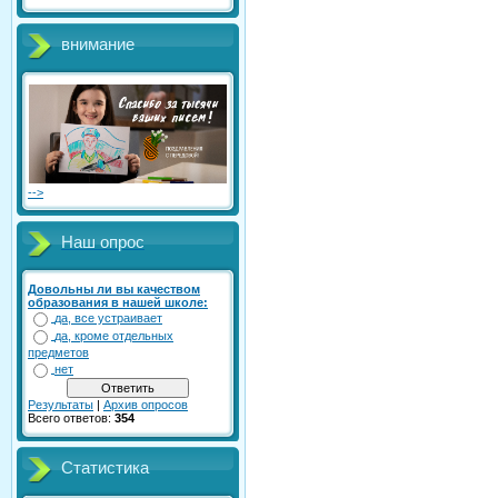
внимание
-->
Наш опрос
Довольны ли вы качеством
образования в нашей школе:
да, все устраивает
да, кроме отдельных
предметов
нет
Результаты
|
Архив опросов
Всего ответов:
354
Статистика