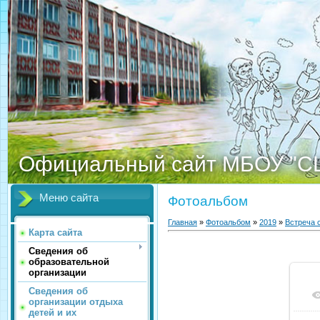
Официальный сайт МБОУ "С
Меню сайта
Фотоальбом
Главная
»
Фотоальбом
»
2019
»
Встреча 
Карта сайта
Сведения об
образовательной
организации
Сведения об
организации отдыха
детей и их