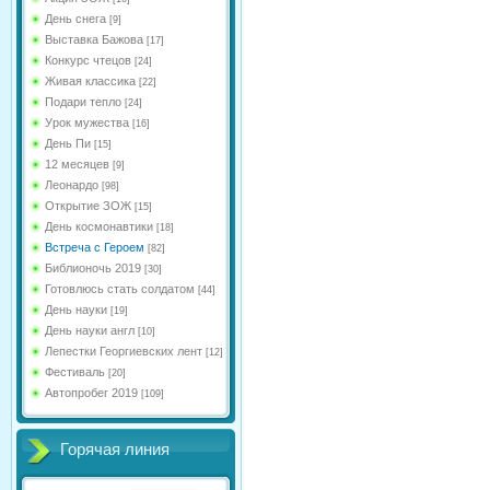
День снега
[9]
Выставка Бажова
[17]
Конкурс чтецов
[24]
Живая классика
[22]
Подари тепло
[24]
Урок мужества
[16]
День Пи
[15]
12 месяцев
[9]
Леонардо
[98]
Открытие ЗОЖ
[15]
День космонавтики
[18]
Встреча с Героем
[82]
Библионочь 2019
[30]
Готовлюсь стать солдатом
[44]
День науки
[19]
День науки англ
[10]
Лепестки Георгиевских лент
[12]
Фестиваль
[20]
Автопробег 2019
[109]
Горячая линия