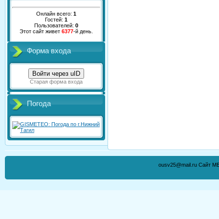
Онлайн всего:
1
Гостей:
1
Пользователей:
0
Этот сайт живет
6377
-й день.
Форма входа
Войти через uID
Старая форма входа
Погода
ousv25@mail.ru Сайт М