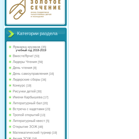
Категории раздела
Ярмарка кружков
[35]
учебный год 2018-2019
ВместеЯрче!
[53]
Лидеры Чтения
[59]
День чтения
[8]
День самоуправления
[16]
Лидерские сборы
[34]
Конкурс
[19]
Рисунки детей
[30]
Имени Карбышева
[17]
Литературный бал
[20]
Встреча с кадетами
[23]
Тропой открытий
[13]
Литературный квест
[5]
Открытие ЗОЖ
[46]
Математический турнир
[19]
Акция ЗОЖ
[16]