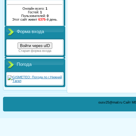
Онлайн всего:
1
Гостей:
1
Пользователей:
0
Этот сайт живет
6375
-й день.
Форма входа
Войти через uID
Старая форма входа
Погода
ousv25@mail.ru Сайт М