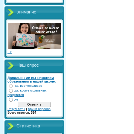
внимание
-->
Наш опрос
Довольны ли вы качеством
образования в нашей школе:
да, все устраивает
да, кроме отдельных
предметов
нет
Результаты
|
Архив опросов
Всего ответов:
354
Статистика