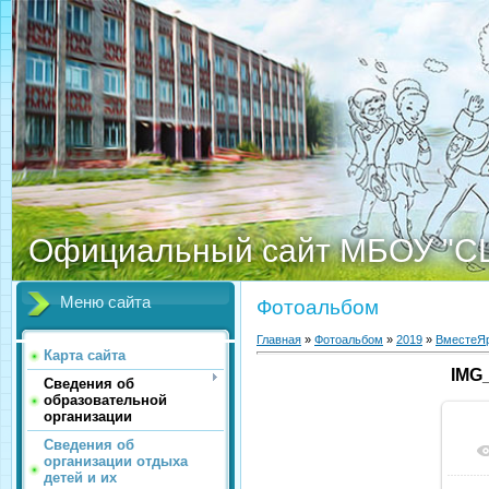
Официальный сайт МБОУ "С
Меню сайта
Фотоальбом
Главная
»
Фотоальбом
»
2019
»
ВместеЯр
Карта сайта
IMG
Сведения об
образовательной
организации
Сведения об
организации отдыха
детей и их