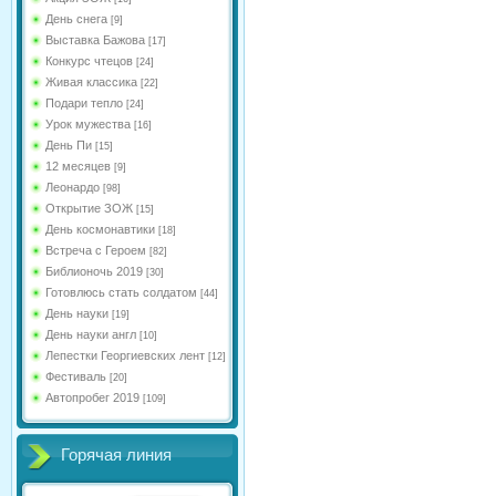
День снега
[9]
Выставка Бажова
[17]
Конкурс чтецов
[24]
Живая классика
[22]
Подари тепло
[24]
Урок мужества
[16]
День Пи
[15]
12 месяцев
[9]
Леонардо
[98]
Открытие ЗОЖ
[15]
День космонавтики
[18]
Встреча с Героем
[82]
Библионочь 2019
[30]
Готовлюсь стать солдатом
[44]
День науки
[19]
День науки англ
[10]
Лепестки Георгиевских лент
[12]
Фестиваль
[20]
Автопробег 2019
[109]
Горячая линия