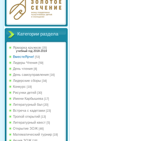
Категории раздела
Ярмарка кружков
[35]
учебный год 2018-2019
ВместеЯрче!
[53]
Лидеры Чтения
[59]
День чтения
[8]
День самоуправления
[16]
Лидерские сборы
[34]
Конкурс
[19]
Рисунки детей
[30]
Имени Карбышева
[17]
Литературный бал
[20]
Встреча с кадетами
[23]
Тропой открытий
[13]
Литературный квест
[5]
Открытие ЗОЖ
[46]
Математический турнир
[19]
Акция ЗОЖ
[16]