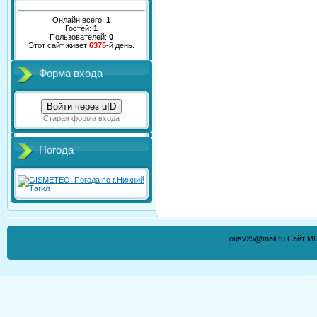
Онлайн всего:
1
Гостей:
1
Пользователей:
0
Этот сайт живет
6375
-й день.
Форма входа
Войти через uID
Старая форма входа
Погода
ousv25@mail.ru Сайт М