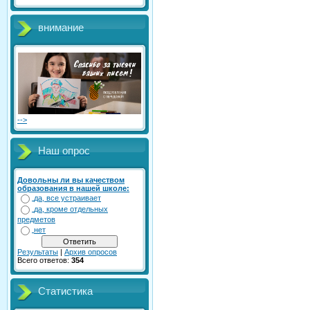
внимание
-->
Наш опрос
Довольны ли вы качеством
образования в нашей школе:
да, все устраивает
да, кроме отдельных
предметов
нет
Результаты
|
Архив опросов
Всего ответов:
354
Статистика