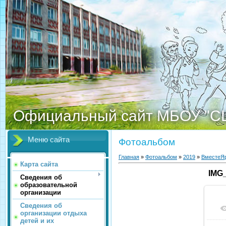
Официальный сайт МБОУ "С
Меню сайта
Фотоальбом
Главная
»
Фотоальбом
»
2019
»
ВместеЯр
Карта сайта
IMG
Сведения об
образовательной
организации
Сведения об
организации отдыха
детей и их