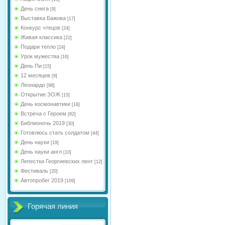
День снега
[9]
Выставка Бажова
[17]
Конкурс чтецов
[24]
Живая классика
[22]
Подари тепло
[24]
Урок мужества
[16]
День Пи
[15]
12 месяцев
[9]
Леонардо
[98]
Открытие ЗОЖ
[15]
День космонавтики
[18]
Встреча с Героем
[82]
Библионочь 2019
[30]
Готовлюсь стать солдатом
[44]
День науки
[19]
День науки англ
[10]
Лепестки Георгиевских лент
[12]
Фестиваль
[20]
Автопробег 2019
[109]
Горячая линия