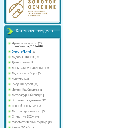
Категории раздела
Ярмарка кружков
[35]
учебный год 2018-2019
ВместеЯрче!
[53]
Лидеры Чтения
[59]
День чтения
[8]
День самоуправления
[16]
Лидерские сборы
[34]
Конкурс
[19]
Рисунки детей
[30]
Имени Карбышева
[17]
Литературный бал
[20]
Встреча с кадетами
[23]
Тропой открытий
[13]
Литературный квест
[5]
Открытие ЗОЖ
[46]
Математический турнир
[19]
Акция ЗОЖ
[16]