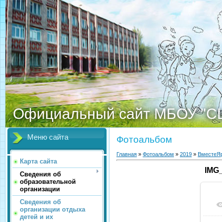
Официальный сайт МБОУ "С
Меню сайта
Фотоальбом
Главная
»
Фотоальбом
»
2019
»
ВместеЯр
Карта сайта
IMG
Сведения об
образовательной
организации
Сведения об
организации отдыха
детей и их