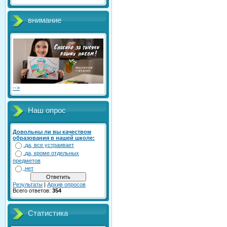
внимание
-->
Наш опрос
Довольны ли вы качеством
образования в нашей школе:
да, все устраивает
да, кроме отдельных
предметов
нет
Результаты
|
Архив опросов
Всего ответов:
354
Статистика