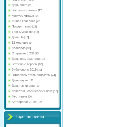
День снега
[9]
Выставка Бажова
[17]
Конкурс чтецов
[24]
Живая классика
[22]
Подари тепло
[24]
Урок мужества
[16]
День Пи
[15]
12 месяцев
[9]
Леонардо
[98]
Открытие ЗОЖ
[15]
День космонавтики
[18]
Встреча с Героем
[82]
Библионочь 2019
[30]
Готовлюсь стать солдатом
[44]
День науки
[19]
День науки англ
[10]
Лепестки Георгиевских лент
[12]
Фестиваль
[20]
Автопробег 2019
[109]
Горячая линия