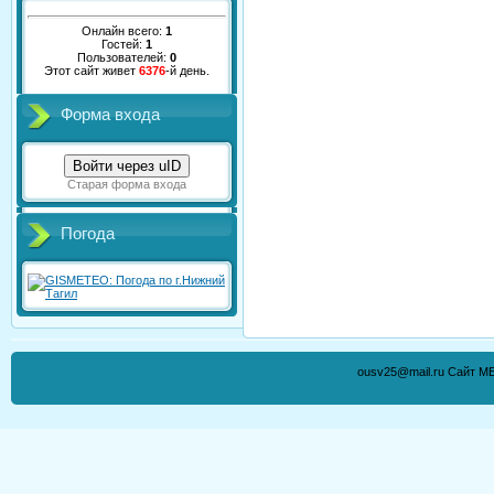
Онлайн всего:
1
Гостей:
1
Пользователей:
0
Этот сайт живет
6376
-й день.
Форма входа
Войти через uID
Старая форма входа
Погода
ousv25@mail.ru Сайт М