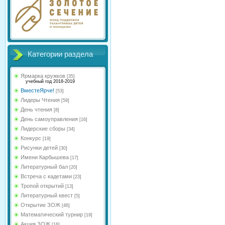
Категории раздела
Ярмарка кружков
[35]
учебный год 2018-2019
ВместеЯрче!
[53]
Лидеры Чтения
[59]
День чтения
[8]
День самоуправления
[16]
Лидерские сборы
[34]
Конкурс
[19]
Рисунки детей
[30]
Имени Карбышева
[17]
Литературный бал
[20]
Встреча с кадетами
[23]
Тропой открытий
[13]
Литературный квест
[5]
Открытие ЗОЖ
[46]
Математический турнир
[19]
Акция ЗОЖ
[16]