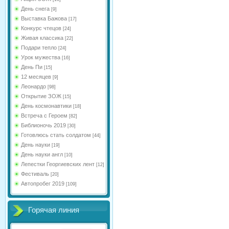
День снега
[9]
Выставка Бажова
[17]
Конкурс чтецов
[24]
Живая классика
[22]
Подари тепло
[24]
Урок мужества
[16]
День Пи
[15]
12 месяцев
[9]
Леонардо
[98]
Открытие ЗОЖ
[15]
День космонавтики
[18]
Встреча с Героем
[82]
Библионочь 2019
[30]
Готовлюсь стать солдатом
[44]
День науки
[19]
День науки англ
[10]
Лепестки Георгиевских лент
[12]
Фестиваль
[20]
Автопробег 2019
[109]
Горячая линия