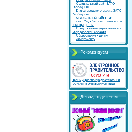
Сайт уполномоченного
Официальный сайт ЗАТО
Свободный
Глава городского округа ЗАТО
Свободный
Федеральный сайт ЦОР
сайт Службы психологической
помощи детям
Следственное управление по
Свердловской области
Образование - детям
Абитуриенту
Рекомендуем
Преимущества предоставления
госуслуг в электронном виде
Детям, родителям