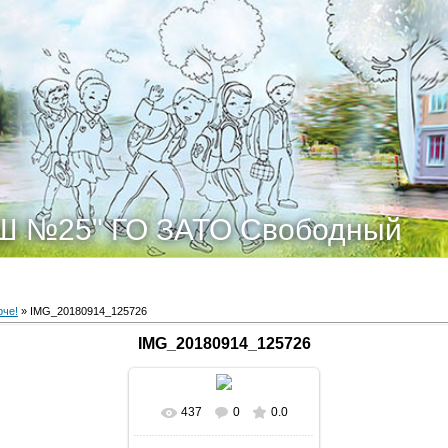
Ш №25" ГО ЗАТО Свободный
че!
» IMG_20180914_125726
IMG_20180914_125726
437
0
0.0