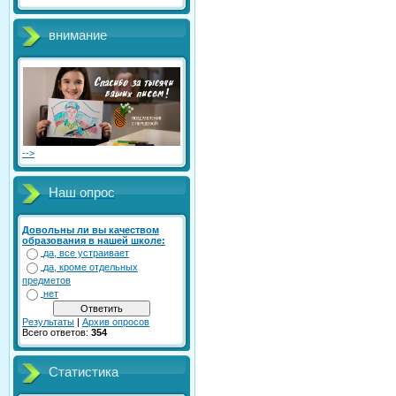
внимание
-->
Наш опрос
Довольны ли вы качеством
образования в нашей школе:
да, все устраивает
да, кроме отдельных
предметов
нет
Результаты
|
Архив опросов
Всего ответов:
354
Статистика