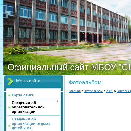
Официальный сайт МБОУ "С
Меню сайта
Фотоальбом
Главная
»
Фотоальбом
»
2019
»
ВместеЯр
Карта сайта
Сведения об
образовательной
организации
Сведения об
организации отдыха
детей и их