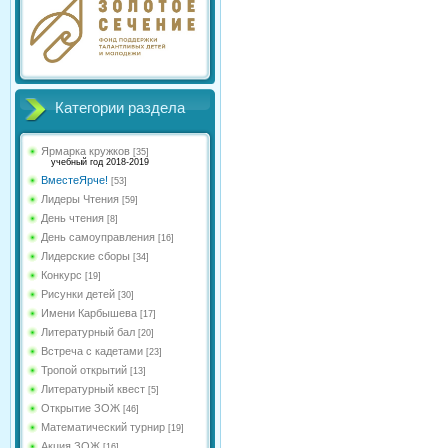
Категории раздела
Ярмарка кружков
[35]
учебный год 2018-2019
ВместеЯрче!
[53]
Лидеры Чтения
[59]
День чтения
[8]
День самоуправления
[16]
Лидерские сборы
[34]
Конкурс
[19]
Рисунки детей
[30]
Имени Карбышева
[17]
Литературный бал
[20]
Встреча с кадетами
[23]
Тропой открытий
[13]
Литературный квест
[5]
Открытие ЗОЖ
[46]
Математический турнир
[19]
Акция ЗОЖ
[16]