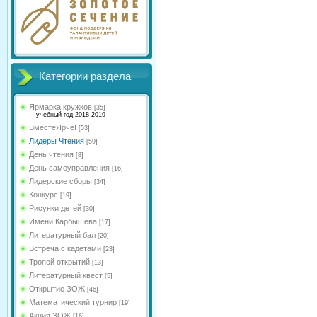
Категории раздела
Ярмарка кружков
[35]
учебный год 2018-2019
ВместеЯрче!
[53]
Лидеры Чтения
[59]
День чтения
[8]
День самоуправления
[16]
Лидерские сборы
[34]
Конкурс
[19]
Рисунки детей
[30]
Имени Карбышева
[17]
Литературный бал
[20]
Встреча с кадетами
[23]
Тропой открытий
[13]
Литературный квест
[5]
Открытие ЗОЖ
[46]
Математический турнир
[19]
Акция ЗОЖ
[16]