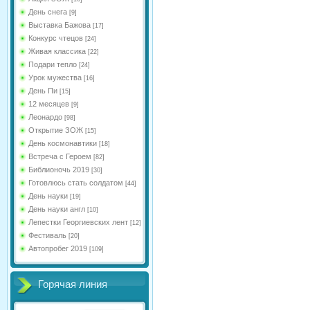
День снега
[9]
Выставка Бажова
[17]
Конкурс чтецов
[24]
Живая классика
[22]
Подари тепло
[24]
Урок мужества
[16]
День Пи
[15]
12 месяцев
[9]
Леонардо
[98]
Открытие ЗОЖ
[15]
День космонавтики
[18]
Встреча с Героем
[82]
Библионочь 2019
[30]
Готовлюсь стать солдатом
[44]
День науки
[19]
День науки англ
[10]
Лепестки Георгиевских лент
[12]
Фестиваль
[20]
Автопробег 2019
[109]
Горячая линия