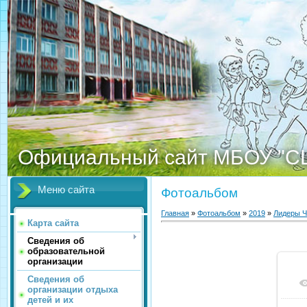
Официальный сайт МБОУ "С
Меню сайта
Фотоальбом
Главная
»
Фотоальбом
»
2019
»
Лидеры Ч
Карта сайта
Сведения об
образовательной
организации
Сведения об
организации отдыха
детей и их