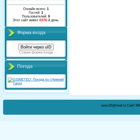
Онлайн всего:
1
Гостей:
1
Пользователей:
0
Этот сайт живет
6376
-й день.
Форма входа
Войти через uID
Старая форма входа
Погода
ousv25@mail.ru Сайт М