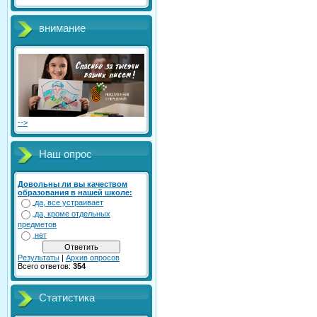
внимание
-->
Наш опрос
Довольны ли вы качеством
образования в нашей школе:
да, все устраивает
да, кроме отдельных
предметов
нет
Результаты
|
Архив опросов
Всего ответов:
354
Статистика