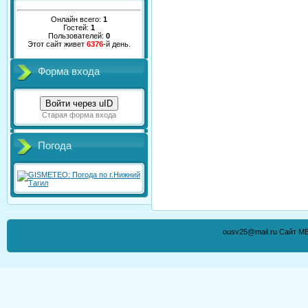
Онлайн всего:
1
Гостей:
1
Пользователей:
0
Этот сайт живет
6376
-й день.
Форма входа
Войти через uID
Старая форма входа
Погода
ousv25@mail.ru Сайт М