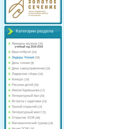
Категории раздела
Ярмарка кружков
[35]
учебный год 2018-2019
ВместеЯрче!
[53]
Лидеры Чтения
[59]
День чтения
[8]
День самоуправления
[16]
Лидерские сборы
[34]
Конкурс
[19]
Рисунки детей
[30]
Имени Карбышева
[17]
Литературный бал
[20]
Встреча с кадетами
[23]
Тропой открытий
[13]
Литературный квест
[5]
Открытие ЗОЖ
[46]
Математический турнир
[19]
Акция ЗОЖ
[16]