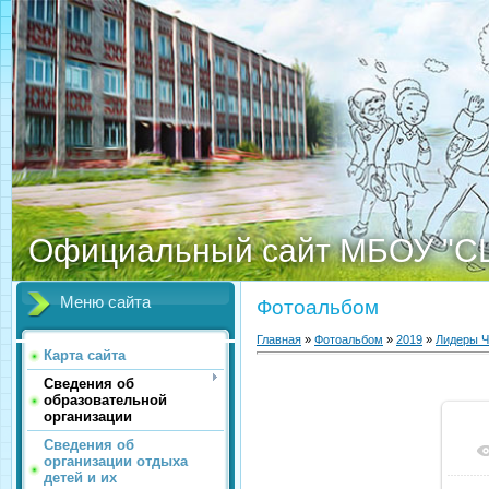
Официальный сайт МБОУ "С
Меню сайта
Фотоальбом
Главная
»
Фотоальбом
»
2019
»
Лидеры Ч
Карта сайта
Сведения об
образовательной
организации
Сведения об
организации отдыха
детей и их