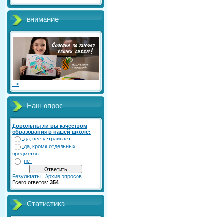
внимание
-->
Наш опрос
Довольны ли вы качеством
образования в нашей школе:
да, все устраивает
да, кроме отдельных
предметов
нет
Результаты
|
Архив опросов
Всего ответов:
354
Статистика