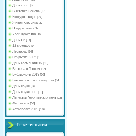
День снега
[9]
Выставка Бажова
[17]
Конкурс чтецов
[24]
Живая классика
[22]
Подари тепло
[24]
Урок мужества
[16]
День Пи
[15]
12 месяцев
[9]
Леонардо
[98]
Открытие ЗОЖ
[15]
День космонавтики
[18]
Встреча с Героем
[82]
Библионочь 2019
[30]
Готовлюсь стать солдатом
[44]
День науки
[19]
День науки англ
[10]
Лепестки Георгиевских лент
[12]
Фестиваль
[20]
Автопробег 2019
[109]
Горячая линия