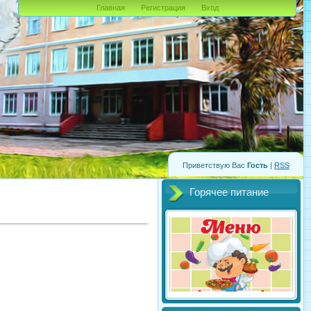
Главная
Регистрация
Вход
Приветствую Вас
Гость
|
RSS
Горячее питание