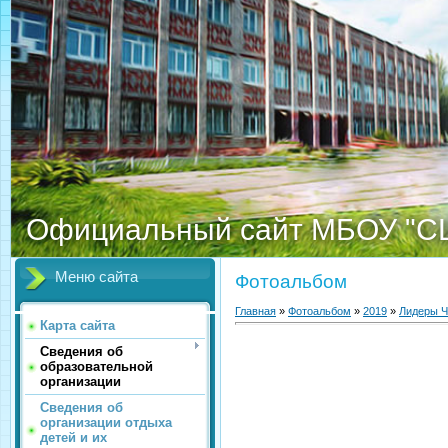
Официальный сайт МБОУ "С
Меню сайта
Фотоальбом
Главная
»
Фотоальбом
»
2019
»
Лидеры Ч
Карта сайта
Сведения об
образовательной
организации
Сведения об
организации отдыха
детей и их