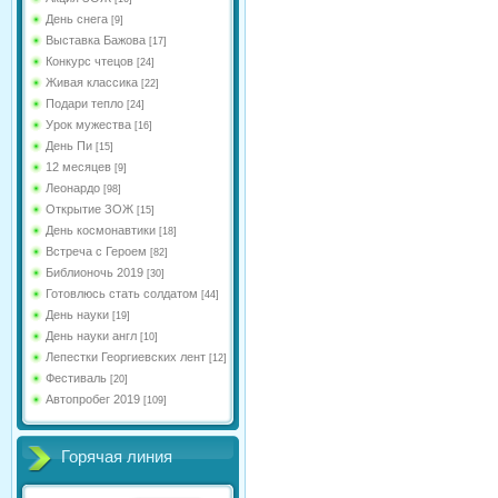
День снега
[9]
Выставка Бажова
[17]
Конкурс чтецов
[24]
Живая классика
[22]
Подари тепло
[24]
Урок мужества
[16]
День Пи
[15]
12 месяцев
[9]
Леонардо
[98]
Открытие ЗОЖ
[15]
День космонавтики
[18]
Встреча с Героем
[82]
Библионочь 2019
[30]
Готовлюсь стать солдатом
[44]
День науки
[19]
День науки англ
[10]
Лепестки Георгиевских лент
[12]
Фестиваль
[20]
Автопробег 2019
[109]
Горячая линия