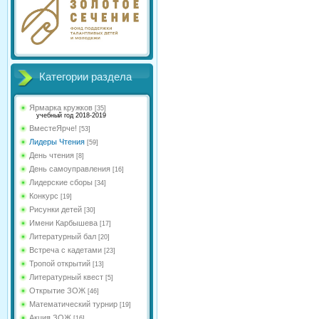
Категории раздела
Ярмарка кружков
[35]
учебный год 2018-2019
ВместеЯрче!
[53]
Лидеры Чтения
[59]
День чтения
[8]
День самоуправления
[16]
Лидерские сборы
[34]
Конкурс
[19]
Рисунки детей
[30]
Имени Карбышева
[17]
Литературный бал
[20]
Встреча с кадетами
[23]
Тропой открытий
[13]
Литературный квест
[5]
Открытие ЗОЖ
[46]
Математический турнир
[19]
Акция ЗОЖ
[16]