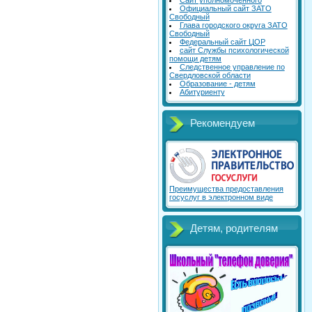
Сайт уполномоченного
Официальный сайт ЗАТО
Свободный
Глава городского округа ЗАТО
Свободный
Федеральный сайт ЦОР
сайт Службы психологической
помощи детям
Следственное управление по
Свердловской области
Образование - детям
Абитуриенту
Рекомендуем
Преимущества предоставления
госуслуг в электронном виде
Детям, родителям