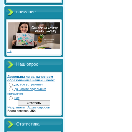
внимание
-->
Наш опрос
Довольны ли вы качеством
образования в нашей школе:
да, все устраивает
да, кроме отдельных
предметов
нет
Результаты
|
Архив опросов
Всего ответов:
354
Статистика