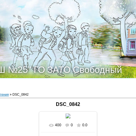
Ш №25" ГО ЗАТО Свободный
тения
» DSC_0842
DSC_0842
400
0
0.0