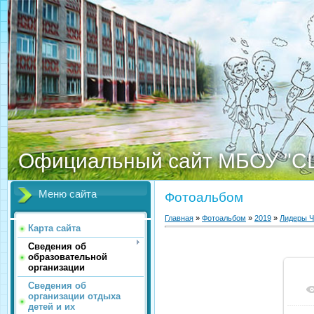
Официальный сайт МБОУ "С
Меню сайта
Фотоальбом
Главная
»
Фотоальбом
»
2019
»
Лидеры Ч
Карта сайта
Сведения об
образовательной
организации
Сведения об
организации отдыха
детей и их