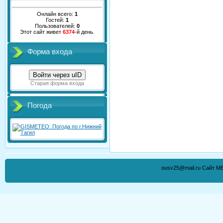
Онлайн всего:
1
Гостей:
1
Пользователей:
0
Этот сайт живет
6374
-й день.
Форма входа
Войти через uID
Старая форма входа
Погода
ousv25@mail.ru Сайт М