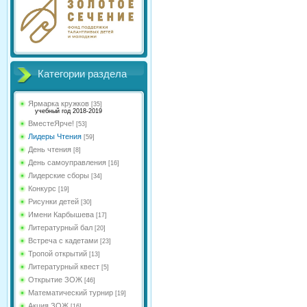
Категории раздела
Ярмарка кружков
[35]
учебный год 2018-2019
ВместеЯрче!
[53]
Лидеры Чтения
[59]
День чтения
[8]
День самоуправления
[16]
Лидерские сборы
[34]
Конкурс
[19]
Рисунки детей
[30]
Имени Карбышева
[17]
Литературный бал
[20]
Встреча с кадетами
[23]
Тропой открытий
[13]
Литературный квест
[5]
Открытие ЗОЖ
[46]
Математический турнир
[19]
Акция ЗОЖ
[16]