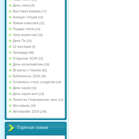
День снега
[9]
Выставка Бажова
[17]
Конкурс чтецов
[24]
Живая классика
[22]
Подари тепло
[24]
Урок мужества
[16]
День Пи
[15]
12 месяцев
[9]
Леонардо
[98]
Открытие ЗОЖ
[15]
День космонавтики
[18]
Встреча с Героем
[82]
Библионочь 2019
[30]
Готовлюсь стать солдатом
[44]
День науки
[19]
День науки англ
[10]
Лепестки Георгиевских лент
[12]
Фестиваль
[20]
Автопробег 2019
[109]
Горячая линия