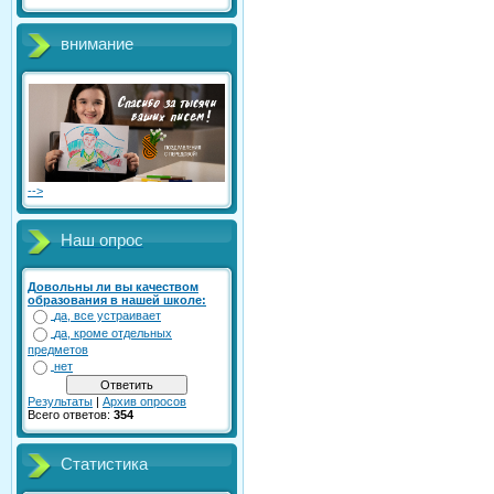
внимание
-->
Наш опрос
Довольны ли вы качеством
образования в нашей школе:
да, все устраивает
да, кроме отдельных
предметов
нет
Результаты
|
Архив опросов
Всего ответов:
354
Статистика