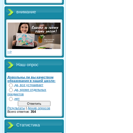
внимание
-->
Наш опрос
Довольны ли вы качеством
образования в нашей школе:
да, все устраивает
да, кроме отдельных
предметов
нет
Результаты
|
Архив опросов
Всего ответов:
354
Статистика