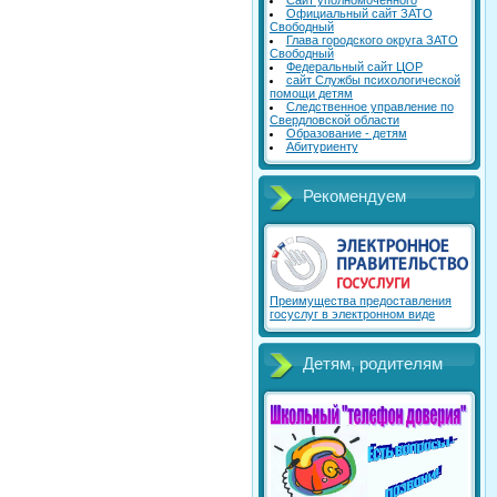
Сайт уполномоченного
Официальный сайт ЗАТО
Свободный
Глава городского округа ЗАТО
Свободный
Федеральный сайт ЦОР
сайт Службы психологической
помощи детям
Следственное управление по
Свердловской области
Образование - детям
Абитуриенту
Рекомендуем
Преимущества предоставления
госуслуг в электронном виде
Детям, родителям