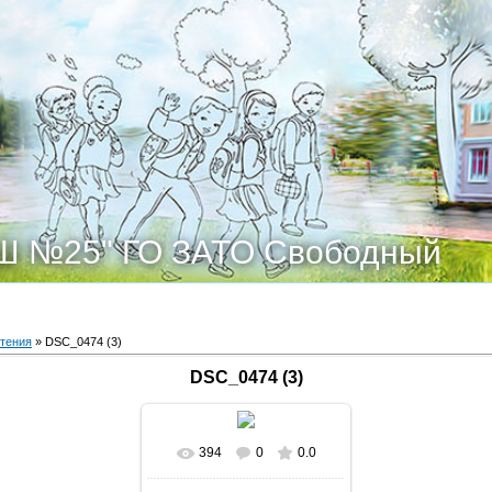
Ш №25" ГО ЗАТО Свободный
тения
» DSC_0474 (3)
DSC_0474 (3)
394
0
0.0