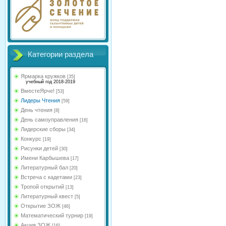
Категории раздела
Ярмарка кружков
[35]
учебный год 2018-2019
ВместеЯрче!
[53]
Лидеры Чтения
[59]
День чтения
[8]
День самоуправления
[16]
Лидерские сборы
[34]
Конкурс
[19]
Рисунки детей
[30]
Имени Карбышева
[17]
Литературный бал
[20]
Встреча с кадетами
[23]
Тропой открытий
[13]
Литературный квест
[5]
Открытие ЗОЖ
[46]
Математический турнир
[19]
Акция ЗОЖ
[16]