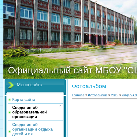
Официальный сайт МБОУ "С
Меню сайта
Фотоальбом
Главная
»
Фотоальбом
»
2019
»
Лидеры Ч
Карта сайта
Сведения об
образовательной
организации
Сведения об
организации отдыха
детей и их