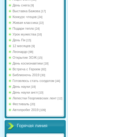
День снега
[9]
Выставка Бажова
[17]
Конкурс чтецов
[24]
Живая классика
[22]
Подари тепло
[24]
Урок мужества
[16]
День Пи
[15]
12 месяцев
[9]
Леонардо
[98]
Открытие ЗОЖ
[15]
День космонавтики
[18]
Встреча с Героем
[82]
Библионочь 2019
[30]
Готовлюсь стать солдатом
[44]
День науки
[19]
День науки англ
[10]
Лепестки Георгиевских лент
[12]
Фестиваль
[20]
Автопробег 2019
[109]
Горячая линия