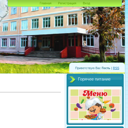
Главная
Регистрация
Вход
Приветствую Вас
Гость
|
RSS
Горячее питание