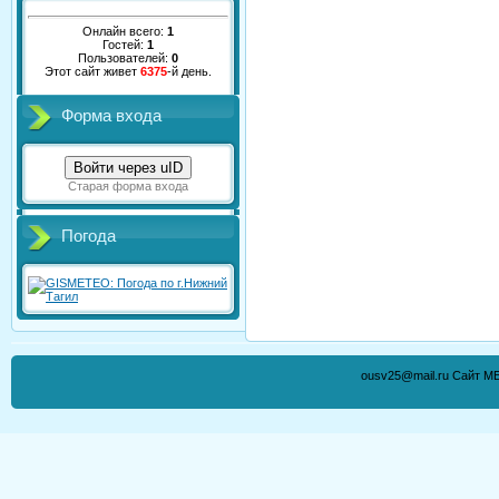
Онлайн всего:
1
Гостей:
1
Пользователей:
0
Этот сайт живет
6375
-й день.
Форма входа
Войти через uID
Старая форма входа
Погода
ousv25@mail.ru Сайт М