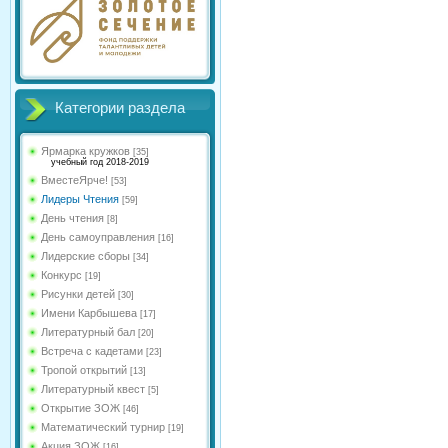
Категории раздела
Ярмарка кружков
[35]
учебный год 2018-2019
ВместеЯрче!
[53]
Лидеры Чтения
[59]
День чтения
[8]
День самоуправления
[16]
Лидерские сборы
[34]
Конкурс
[19]
Рисунки детей
[30]
Имени Карбышева
[17]
Литературный бал
[20]
Встреча с кадетами
[23]
Тропой открытий
[13]
Литературный квест
[5]
Открытие ЗОЖ
[46]
Математический турнир
[19]
Акция ЗОЖ
[16]