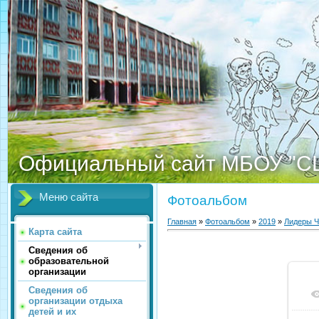
Официальный сайт МБОУ "С
Меню сайта
Фотоальбом
Главная
»
Фотоальбом
»
2019
»
Лидеры Ч
Карта сайта
Сведения об
образовательной
организации
Сведения об
организации отдыха
детей и их