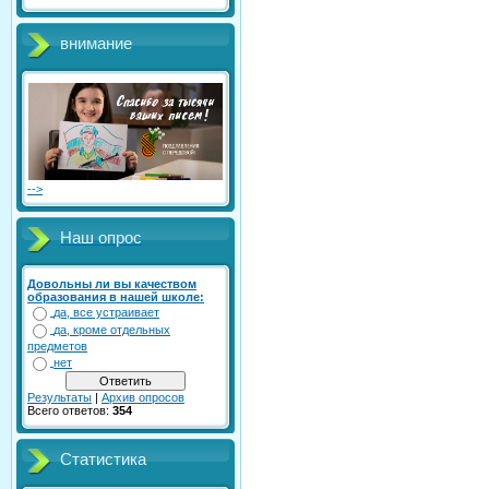
внимание
-->
Наш опрос
Довольны ли вы качеством
образования в нашей школе:
да, все устраивает
да, кроме отдельных
предметов
нет
Результаты
|
Архив опросов
Всего ответов:
354
Статистика