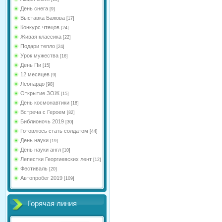
День снега
[9]
Выставка Бажова
[17]
Конкурс чтецов
[24]
Живая классика
[22]
Подари тепло
[24]
Урок мужества
[16]
День Пи
[15]
12 месяцев
[9]
Леонардо
[98]
Открытие ЗОЖ
[15]
День космонавтики
[18]
Встреча с Героем
[82]
Библионочь 2019
[30]
Готовлюсь стать солдатом
[44]
День науки
[19]
День науки англ
[10]
Лепестки Георгиевских лент
[12]
Фестиваль
[20]
Автопробег 2019
[109]
Горячая линия