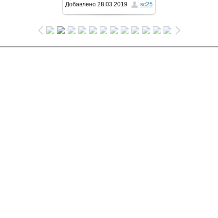
Добавлено
28.03.2019
sc25
1024x768
/ 236.0Kb