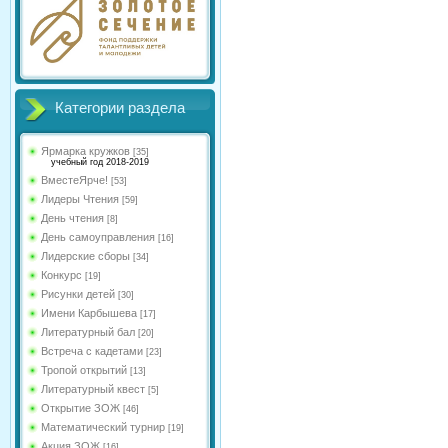
Категории раздела
Ярмарка кружков
[35]
учебный год 2018-2019
ВместеЯрче!
[53]
Лидеры Чтения
[59]
День чтения
[8]
День самоуправления
[16]
Лидерские сборы
[34]
Конкурс
[19]
Рисунки детей
[30]
Имени Карбышева
[17]
Литературный бал
[20]
Встреча с кадетами
[23]
Тропой открытий
[13]
Литературный квест
[5]
Открытие ЗОЖ
[46]
Математический турнир
[19]
Акция ЗОЖ
[16]