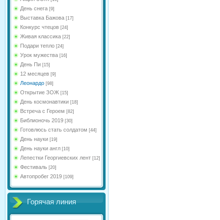
День снега
[9]
Выставка Бажова
[17]
Конкурс чтецов
[24]
Живая классика
[22]
Подари тепло
[24]
Урок мужества
[16]
День Пи
[15]
12 месяцев
[9]
Леонардо
[98]
Открытие ЗОЖ
[15]
День космонавтики
[18]
Встреча с Героем
[82]
Библионочь 2019
[30]
Готовлюсь стать солдатом
[44]
День науки
[19]
День науки англ
[10]
Лепестки Георгиевских лент
[12]
Фестиваль
[20]
Автопробег 2019
[109]
Горячая линия