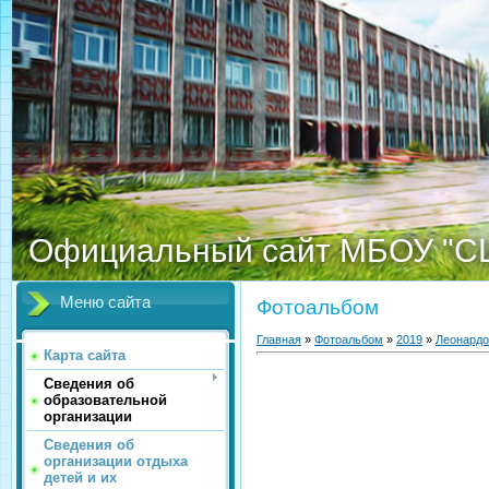
Официальный сайт МБОУ "С
Меню сайта
Фотоальбом
Главная
»
Фотоальбом
»
2019
»
Леонардо
Карта сайта
Сведения об
образовательной
организации
Сведения об
организации отдыха
детей и их