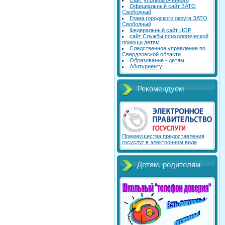
Сайт уполномоченного
Официальный сайт ЗАТО
Свободный
Глава городского округа ЗАТО
Свободный
Федеральный сайт ЦОР
сайт Службы психологической
помощи детям
Следственное управление по
Свердловской области
Образование - детям
Абитуриенту
Рекомендуем
Преимущества предоставления
госуслуг в электронном виде
Детям, родителям