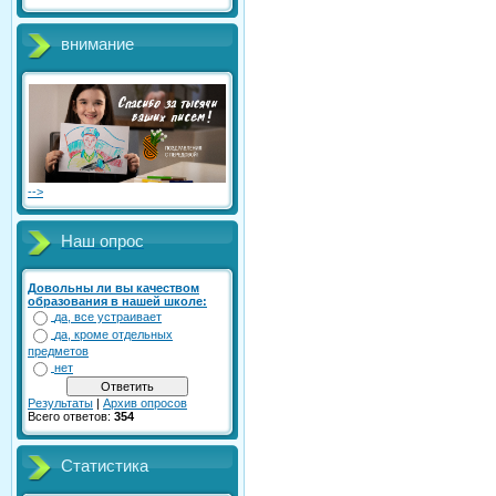
внимание
-->
Наш опрос
Довольны ли вы качеством
образования в нашей школе:
да, все устраивает
да, кроме отдельных
предметов
нет
Результаты
|
Архив опросов
Всего ответов:
354
Статистика