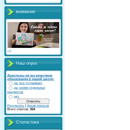
внимание
-->
Наш опрос
Довольны ли вы качеством
образования в нашей школе:
да, все устраивает
да, кроме отдельных
предметов
нет
Результаты
|
Архив опросов
Всего ответов:
354
Статистика