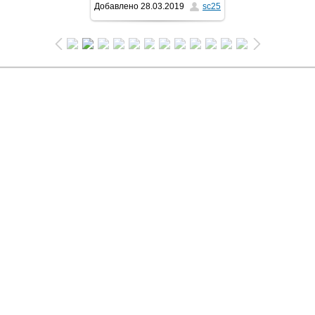
Добавлено
28.03.2019
sc25
1024x768
/ 318.8Kb