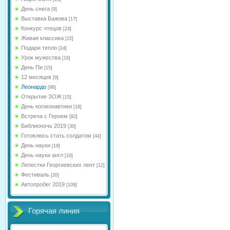
День снега
[9]
Выставка Бажова
[17]
Конкурс чтецов
[24]
Живая классика
[22]
Подари тепло
[24]
Урок мужества
[16]
День Пи
[15]
12 месяцев
[9]
Леонардо
[98]
Открытие ЗОЖ
[15]
День космонавтики
[18]
Встреча с Героем
[82]
Библионочь 2019
[30]
Готовлюсь стать солдатом
[44]
День науки
[19]
День науки англ
[10]
Лепестки Георгиевских лент
[12]
Фестиваль
[20]
Автопробег 2019
[109]
Горячая линия