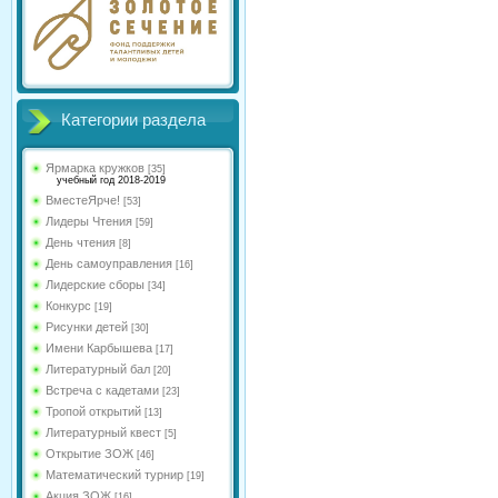
Категории раздела
Ярмарка кружков
[35]
учебный год 2018-2019
ВместеЯрче!
[53]
Лидеры Чтения
[59]
День чтения
[8]
День самоуправления
[16]
Лидерские сборы
[34]
Конкурс
[19]
Рисунки детей
[30]
Имени Карбышева
[17]
Литературный бал
[20]
Встреча с кадетами
[23]
Тропой открытий
[13]
Литературный квест
[5]
Открытие ЗОЖ
[46]
Математический турнир
[19]
Акция ЗОЖ
[16]