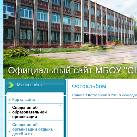
Официальный сайт МБОУ "С
Меню сайта
Фотоальбом
Главная
»
Фотоальбом
»
2019
»
Леонардо
Карта сайта
Сведения об
образовательной
организации
Сведения об
организации отдыха
детей и их