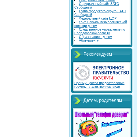
Сайт уполномоченного
Официальный сайт ЗАТО
Свободный
Глава городского округа ЗАТО
Свободный
Федеральный сайт ЦОР
сайт Службы психологической
помощи детям
Следственное управление по
Свердловской области
Образование - детям
Абитуриенту
Рекомендуем
Преимущества предоставления
госуслуг в электронном виде
Детям, родителям