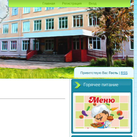
Главная
Регистрация
Вход
Приветствую Вас
Гость
|
RSS
Горячее питание