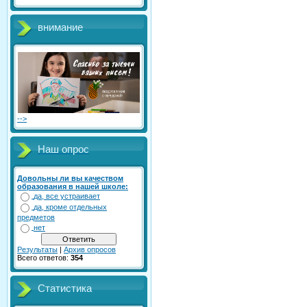
внимание
-->
Наш опрос
Довольны ли вы качеством
образования в нашей школе:
да, все устраивает
да, кроме отдельных
предметов
нет
Результаты
|
Архив опросов
Всего ответов:
354
Статистика