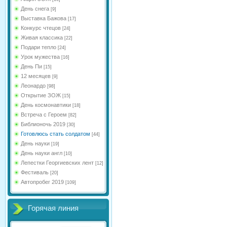
День снега
[9]
Выставка Бажова
[17]
Конкурс чтецов
[24]
Живая классика
[22]
Подари тепло
[24]
Урок мужества
[16]
День Пи
[15]
12 месяцев
[9]
Леонардо
[98]
Открытие ЗОЖ
[15]
День космонавтики
[18]
Встреча с Героем
[82]
Библионочь 2019
[30]
Готовлюсь стать солдатом
[44]
День науки
[19]
День науки англ
[10]
Лепестки Георгиевских лент
[12]
Фестиваль
[20]
Автопробег 2019
[109]
Горячая линия