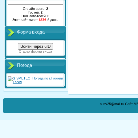
Онлайн всего:
2
Гостей:
2
Пользователей:
0
Этот сайт живет
6376
-й день.
Форма входа
Войти через uID
Старая форма входа
Погода
ousv25@mail.ru Сайт М