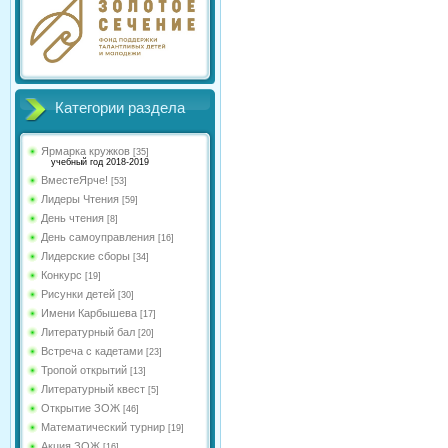
Категории раздела
Ярмарка кружков
[35]
учебный год 2018-2019
ВместеЯрче!
[53]
Лидеры Чтения
[59]
День чтения
[8]
День самоуправления
[16]
Лидерские сборы
[34]
Конкурс
[19]
Рисунки детей
[30]
Имени Карбышева
[17]
Литературный бал
[20]
Встреча с кадетами
[23]
Тропой открытий
[13]
Литературный квест
[5]
Открытие ЗОЖ
[46]
Математический турнир
[19]
Акция ЗОЖ
[16]