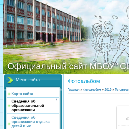
Официальный сайт МБОУ "С
Меню сайта
Фотоальбом
Главная
»
Фотоальбом
»
2019
»
Готовлюс
Карта сайта
Сведения об
образовательной
организации
Сведения об
организации отдыха
детей и их