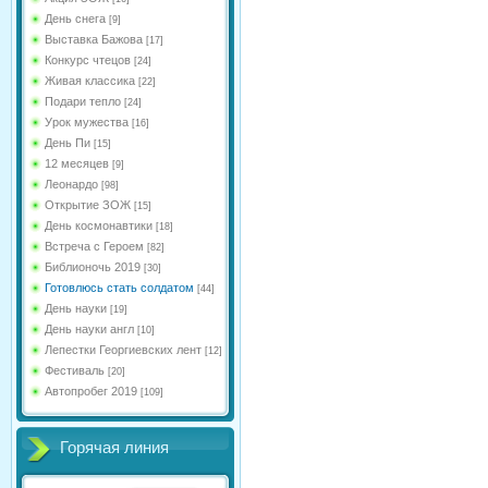
День снега
[9]
Выставка Бажова
[17]
Конкурс чтецов
[24]
Живая классика
[22]
Подари тепло
[24]
Урок мужества
[16]
День Пи
[15]
12 месяцев
[9]
Леонардо
[98]
Открытие ЗОЖ
[15]
День космонавтики
[18]
Встреча с Героем
[82]
Библионочь 2019
[30]
Готовлюсь стать солдатом
[44]
День науки
[19]
День науки англ
[10]
Лепестки Георгиевских лент
[12]
Фестиваль
[20]
Автопробег 2019
[109]
Горячая линия