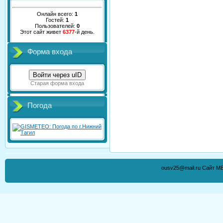
Онлайн всего:
1
Гостей:
1
Пользователей:
0
Этот сайт живет
6377
-й день.
Форма входа
Войти через uID
Старая форма входа
Погода
ousv25@mail.ru Сайт М