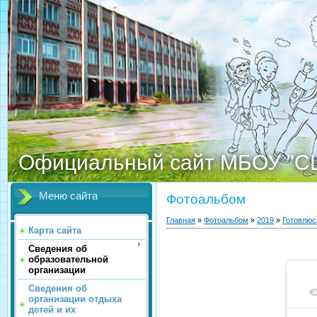
Официальный сайт МБОУ "С
Меню сайта
Фотоальбом
Главная
»
Фотоальбом
»
2019
»
Готовлюс
Карта сайта
Сведения об
образовательной
организации
Сведения об
организации отдыха
детей и их