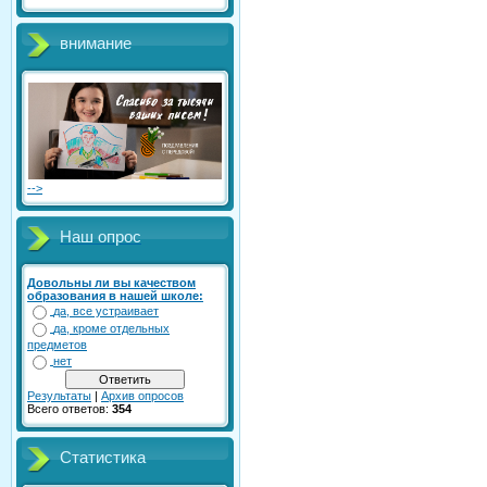
внимание
-->
Наш опрос
Довольны ли вы качеством
образования в нашей школе:
да, все устраивает
да, кроме отдельных
предметов
нет
Результаты
|
Архив опросов
Всего ответов:
354
Статистика