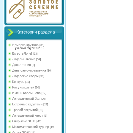
Категории раздела
Ярмарка кружков
[35]
учебный год 2018-2019
ВместеЯрче!
[53]
Лидеры Чтения
[59]
День чтения
[8]
День самоуправления
[16]
Лидерские сборы
[34]
Конкурс
[19]
Рисунки детей
[30]
Имени Карбышева
[17]
Литературный бал
[20]
Встреча с кадетами
[23]
Тропой открытий
[13]
Литературный квест
[5]
Открытие ЗОЖ
[46]
Математический турнир
[19]
Акция ЗОЖ
[16]