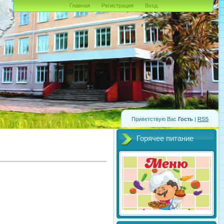
Главная
Регистрация
Вход
Приветствую Вас
Гость
|
RSS
Горячее питание