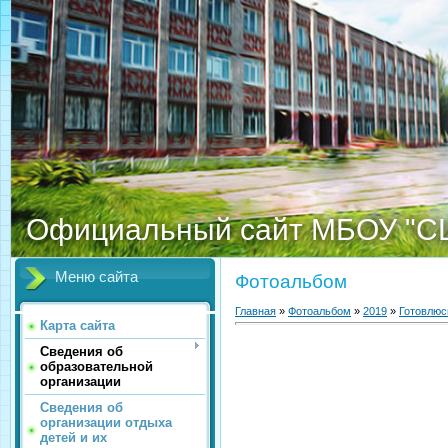
Официальный сайт МБОУ "С
Меню сайта
Фотоальбом
Главная
»
Фотоальбом
»
2019
»
Готовлюс
Карта сайта
Сведения об
образовательной
организации
Сведения об
организации отдыха
детей и их