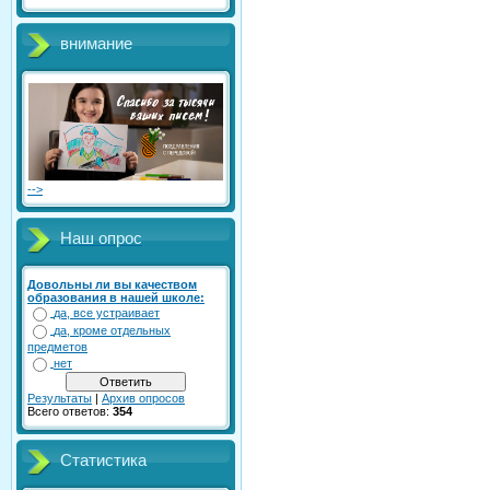
внимание
-->
Наш опрос
Довольны ли вы качеством
образования в нашей школе:
да, все устраивает
да, кроме отдельных
предметов
нет
Результаты
|
Архив опросов
Всего ответов:
354
Статистика