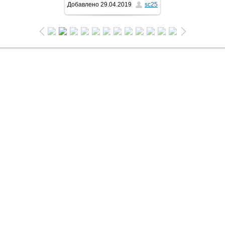
Добавлено
29.04.2019
sc25
1024x681
/ 423.5Kb