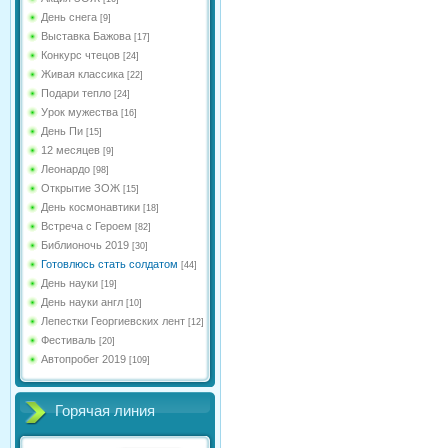
День снега
[9]
Выставка Бажова
[17]
Конкурс чтецов
[24]
Живая классика
[22]
Подари тепло
[24]
Урок мужества
[16]
День Пи
[15]
12 месяцев
[9]
Леонардо
[98]
Открытие ЗОЖ
[15]
День космонавтики
[18]
Встреча с Героем
[82]
Библионочь 2019
[30]
Готовлюсь стать солдатом
[44]
День науки
[19]
День науки англ
[10]
Лепестки Георгиевских лент
[12]
Фестиваль
[20]
Автопробег 2019
[109]
Горячая линия