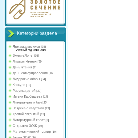
Категории раздела
Ярмарка кружков
[35]
учебный год 2018-2019
ВместеЯрче!
[53]
Лидеры Чтения
[59]
День чтения
[8]
День самоуправления
[16]
Лидерские сборы
[34]
Конкурс
[19]
Рисунки детей
[30]
Имени Карбышева
[17]
Литературный бал
[20]
Встреча с кадетами
[23]
Тропой открытий
[13]
Литературный квест
[5]
Открытие ЗОЖ
[46]
Математический турнир
[19]
Акция ЗОЖ
[16]