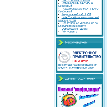
Сайт уполномоченного
Официальный сайт ЗАТО
Свободный
Глава городского округа ЗАТО
Свободный
Федеральный сайт ЦОР
сайт Службы психологической
помощи детям
Следственное управление по
Свердловской области
Образование - детям
Абитуриенту
Рекомендуем
Преимущества предоставления
госуслуг в электронном виде
Детям, родителям