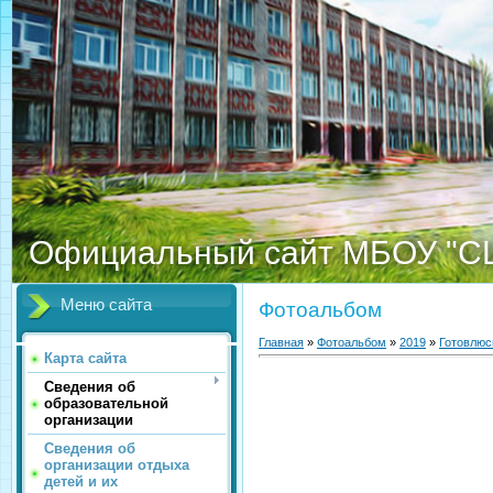
Официальный сайт МБОУ "С
Меню сайта
Фотоальбом
Главная
»
Фотоальбом
»
2019
»
Готовлюс
Карта сайта
Сведения об
образовательной
организации
Сведения об
организации отдыха
детей и их