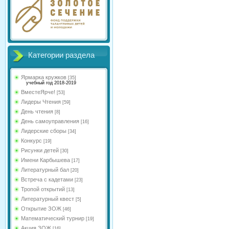
Категории раздела
Ярмарка кружков
[35]
учебный год 2018-2019
ВместеЯрче!
[53]
Лидеры Чтения
[59]
День чтения
[8]
День самоуправления
[16]
Лидерские сборы
[34]
Конкурс
[19]
Рисунки детей
[30]
Имени Карбышева
[17]
Литературный бал
[20]
Встреча с кадетами
[23]
Тропой открытий
[13]
Литературный квест
[5]
Открытие ЗОЖ
[46]
Математический турнир
[19]
Акция ЗОЖ
[16]