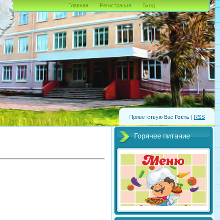
Главная
Регистрация
Вход
Приветствую Вас
Гость
|
RSS
Горячее питание