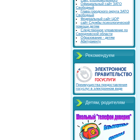
Сайт уполномоченного
Официальный сайт ЗАТО
Свободный
Глава городского округа ЗАТО
Свободный
Федеральный сайт ЦОР
сайт Службы психологической
помощи детям
Следственное управление по
Свердловской области
Образование - детям
Абитуриенту
Рекомендуем
Преимущества предоставления
госуслуг в электронном виде
Детям, родителям