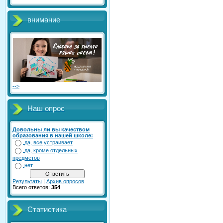
внимание
-->
Наш опрос
Довольны ли вы качеством
образования в нашей школе:
да, все устраивает
да, кроме отдельных
предметов
нет
Результаты
|
Архив опросов
Всего ответов:
354
Статистика