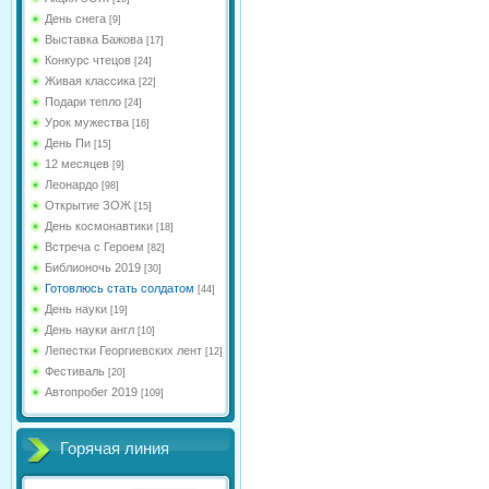
День снега
[9]
Выставка Бажова
[17]
Конкурс чтецов
[24]
Живая классика
[22]
Подари тепло
[24]
Урок мужества
[16]
День Пи
[15]
12 месяцев
[9]
Леонардо
[98]
Открытие ЗОЖ
[15]
День космонавтики
[18]
Встреча с Героем
[82]
Библионочь 2019
[30]
Готовлюсь стать солдатом
[44]
День науки
[19]
День науки англ
[10]
Лепестки Георгиевских лент
[12]
Фестиваль
[20]
Автопробег 2019
[109]
Горячая линия