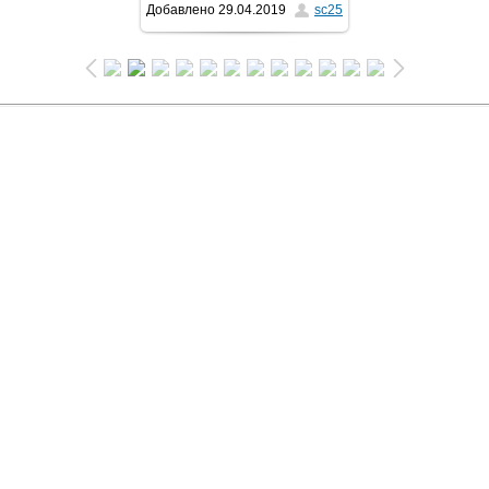
Добавлено
29.04.2019
sc25
1024x681
/ 351.6Kb