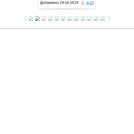
Добавлено
29.04.2019
sc25
1024x681
/ 468.9Kb