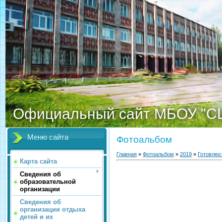
Официальный сайт МБОУ "С
Меню сайта
Фотоальбом
Главная
»
Фотоальбом
»
2019
»
Готовлюс
Карта сайта
Сведения об
образовательной
организации
Сведения об
организации отдыха
детей и их