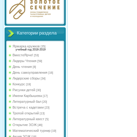
Категории раздела
Ярмарка кружков
[35]
учебный год 2018-2019
ВместеЯрче!
[53]
Лидеры Чтения
[59]
День чтения
[8]
День самоуправления
[16]
Лидерские сборы
[34]
Конкурс
[19]
Рисунки детей
[30]
Имени Карбышева
[17]
Литературный бал
[20]
Встреча с кадетами
[23]
Тропой открытий
[13]
Литературный квест
[5]
Открытие ЗОЖ
[46]
Математический турнир
[19]
Акция ЗОЖ
[16]