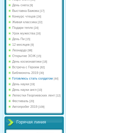
День снега
[9]
Выставка Бажова
[17]
Конкурс чтецов
[24]
Живая классика
[22]
Подари тепло
[24]
Урок мужества
[16]
День Пи
[15]
12 месяцев
[9]
Леонардо
[98]
Открытие ЗОЖ
[15]
День космонавтики
[18]
Встреча с Героем
[82]
Библионочь 2019
[30]
Готовлюсь стать солдатом
[44]
День науки
[19]
День науки англ
[10]
Лепестки Георгиевских лент
[12]
Фестиваль
[20]
Автопробег 2019
[109]
Горячая линия