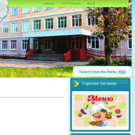
Главная
Регистрация
Вход
Приветствую Вас
Гость
|
RSS
Горячее питание