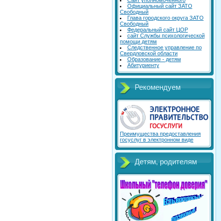
Сайт уполномоченного
Официальный сайт ЗАТО
Свободный
Глава городского округа ЗАТО
Свободный
Федеральный сайт ЦОР
сайт Службы психологической
помощи детям
Следственное управление по
Свердловской области
Образование - детям
Абитуриенту
Рекомендуем
Преимущества предоставления
госуслуг в электронном виде
Детям, родителям