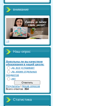
внимание
-->
Наш опрос
Довольны ли вы качеством
образования в нашей школе:
да, все устраивает
да, кроме отдельных
предметов
нет
Результаты
|
Архив опросов
Всего ответов:
354
Статистика