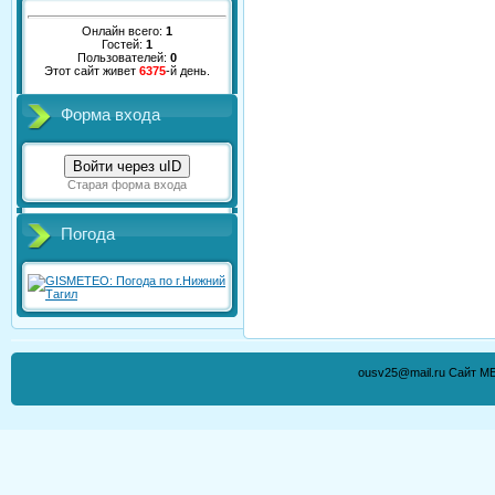
Онлайн всего:
1
Гостей:
1
Пользователей:
0
Этот сайт живет
6375
-й день.
Форма входа
Войти через uID
Старая форма входа
Погода
ousv25@mail.ru Сайт М