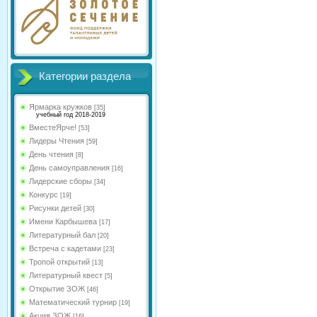
Категории раздела
Ярмарка кружков
[35]
учебный год 2018-2019
ВместеЯрче!
[53]
Лидеры Чтения
[59]
День чтения
[8]
День самоуправления
[16]
Лидерские сборы
[34]
Конкурс
[19]
Рисунки детей
[30]
Имени Карбышева
[17]
Литературный бал
[20]
Встреча с кадетами
[23]
Тропой открытий
[13]
Литературный квест
[5]
Открытие ЗОЖ
[46]
Математический турнир
[19]
Акция ЗОЖ
[16]