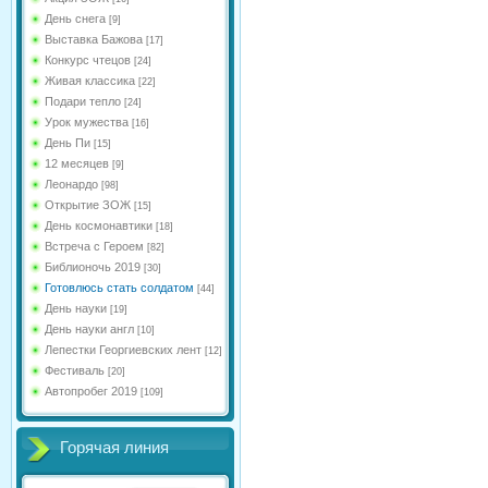
День снега
[9]
Выставка Бажова
[17]
Конкурс чтецов
[24]
Живая классика
[22]
Подари тепло
[24]
Урок мужества
[16]
День Пи
[15]
12 месяцев
[9]
Леонардо
[98]
Открытие ЗОЖ
[15]
День космонавтики
[18]
Встреча с Героем
[82]
Библионочь 2019
[30]
Готовлюсь стать солдатом
[44]
День науки
[19]
День науки англ
[10]
Лепестки Георгиевских лент
[12]
Фестиваль
[20]
Автопробег 2019
[109]
Горячая линия