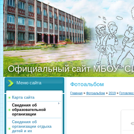
Официальный сайт МБОУ "С
Меню сайта
Фотоальбом
Главная
»
Фотоальбом
»
2019
»
Готовлюс
Карта сайта
Сведения об
образовательной
организации
Сведения об
организации отдыха
детей и их