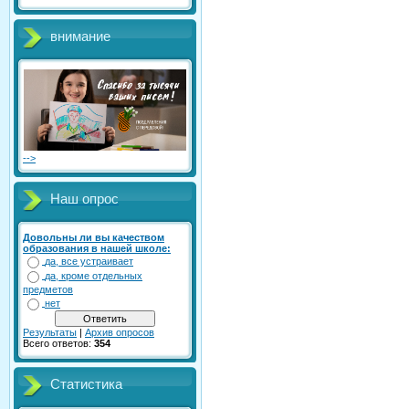
внимание
-->
Наш опрос
Довольны ли вы качеством
образования в нашей школе:
да, все устраивает
да, кроме отдельных
предметов
нет
Результаты
|
Архив опросов
Всего ответов:
354
Статистика